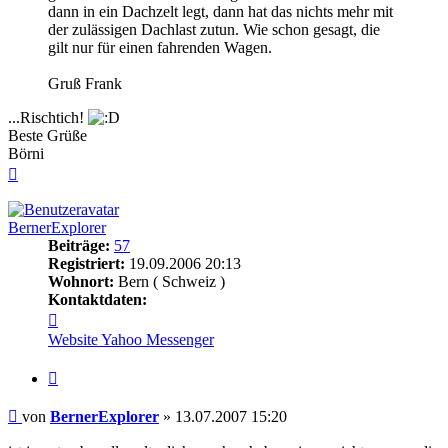
dann in ein Dachzelt legt, dann hat das nichts mehr mit
der zulässigen Dachlast zutun. Wie schon gesagt, die
gilt nur für einen fahrenden Wagen.
Gruß Frank
...Rischtich!
Beste Grüße
Börni
Nach
oben
BernerExplorer
Beiträge:
57
Registriert:
19.09.2006 20:13
Wohnort:
Bern ( Schweiz )
Kontaktdaten:
Kontaktdaten
von
Website
Yahoo Messenger
BernerExplorer
Zitieren
Beitrag
von
BernerExplorer
»
13.07.2007 15:20