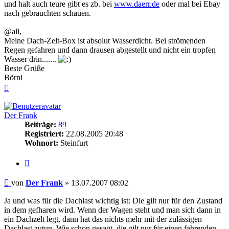
und halt auch teure gibt es zb. bei
www.daerr.de
oder mal bei Ebay
nach gebrauchten schauen.
@all,
Meine Dach-Zelt-Box ist absolut Wasserdicht. Bei strömenden
Regen gefahren und dann drausen abgestellt und nicht ein tropfen
Wasser drin.......
Beste Grüße
Börni
Nach
oben
Der Frank
Beiträge:
89
Registriert:
22.08.2005 20:48
Wohnort:
Steinfurt
Zitieren
Beitrag
von
Der Frank
»
13.07.2007 08:02
Ja und was für die Dachlast wichtig ist: Die gilt nur für den Zustand
in dem gefharen wird. Wenn der Wagen steht und man sich dann in
ein Dachzelt legt, dann hat das nichts mehr mit der zulässigen
Dachlast zutun. Wie schon gesagt, die gilt nur für einen fahrenden