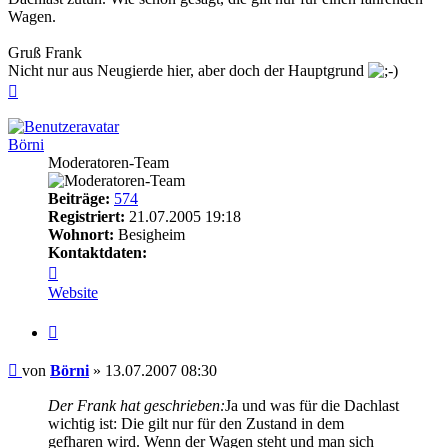
Wagen.
Gruß Frank
Nicht nur aus Neugierde hier, aber doch der Hauptgrund
Nach
oben
Börni
Moderatoren-Team
Beiträge:
574
Registriert:
21.07.2005 19:18
Wohnort:
Besigheim
Kontaktdaten:
Kontaktdaten
von
Website
Börni
Zitieren
Beitrag
von
Börni
»
13.07.2007 08:30
Der Frank hat geschrieben:
Ja und was für die Dachlast
wichtig ist: Die gilt nur für den Zustand in dem
gefharen wird. Wenn der Wagen steht und man sich