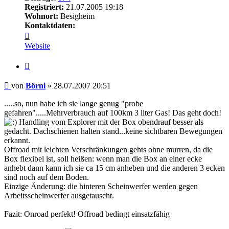
Registriert:
21.07.2005 19:18
Wohnort:
Besigheim
Kontaktdaten:
Kontaktdaten
von
Website
Börni
Zitieren
Beitrag
von
Börni
»
28.07.2007 20:51
.....so, nun habe ich sie lange genug "probe
gefahren".....Mehrverbrauch auf 100km 3 liter Gas! Das geht doch!
Handling vom Explorer mit der Box obendrauf besser als
gedacht. Dachschienen halten stand...keine sichtbaren Bewegungen
erkannt.
Offroad mit leichten Verschränkungen gehts ohne murren, da die
Box flexibel ist, soll heißen: wenn man die Box an einer ecke
anhebt dann kann ich sie ca 15 cm anheben und die anderen 3 ecken
sind noch auf dem Boden.
Einzige Änderung: die hinteren Scheinwerfer werden gegen
Arbeitsscheinwerfer ausgetauscht.
Fazit: Onroad perfekt! Offroad bedingt einsatzfähig