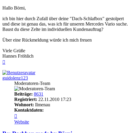
Hallo Börni,
ich bin hier durch Zufall über deine "Dach-Schlafbox" gestolpert
und diese ist genau das, was ich für unseren Mercedes Vario suche.
Baust du diese Zelte im individuellen Kundenauftrag?
Über eine Rückmeldung würde ich mich freuen
Viele Grüße
Hannes Fröhlich
Nach
oben
guidolenz123
Moderatoren-Team
Beiträge:
8631
Registriert:
22.11.2010 17:23
Wohnort:
Ilmenau
Kontaktdaten:
Kontaktdaten
von
Website
guidolenz123