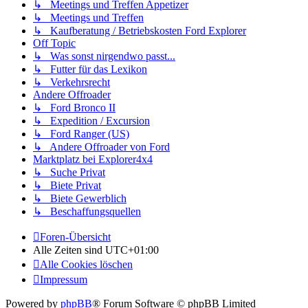
↳ Meetings und Treffen Appetizer
↳ Meetings und Treffen
↳ Kaufberatung / Betriebskosten Ford Explorer
Off Topic
↳ Was sonst nirgendwo passt...
↳ Futter für das Lexikon
↳ Verkehrsrecht
Andere Offroader
↳ Ford Bronco II
↳ Expedition / Excursion
↳ Ford Ranger (US)
↳ Andere Offroader von Ford
Marktplatz bei Explorer4x4
↳ Suche Privat
↳ Biete Privat
↳ Biete Gewerblich
↳ Beschaffungsquellen
Foren-Übersicht
Alle Zeiten sind
UTC+01:00
Alle Cookies löschen
Impressum
Powered by
phpBB
® Forum Software © phpBB Limited