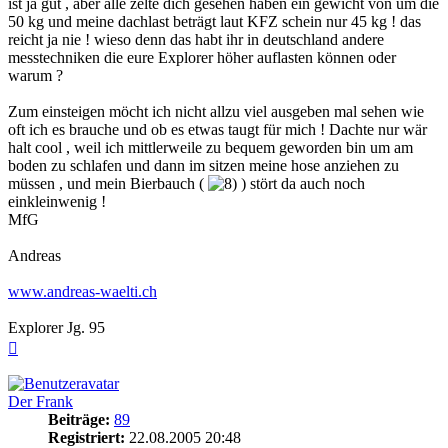
ist ja gut , aber alle zelte dich gesehen haben ein gewicht von um die
50 kg und meine dachlast beträgt laut KFZ schein nur 45 kg ! das
reicht ja nie ! wieso denn das habt ihr in deutschland andere
messtechniken die eure Explorer höher auflasten können oder
warum ?
Zum einsteigen möcht ich nicht allzu viel ausgeben mal sehen wie
oft ich es brauche und ob es etwas taugt für mich ! Dachte nur wär
halt cool , weil ich mittlerweile zu bequem geworden bin um am
boden zu schlafen und dann im sitzen meine hose anziehen zu
müssen , und mein Bierbauch (
) stört da auch noch
einkleinwenig !
MfG
Andreas
www.andreas-waelti.ch
Explorer Jg. 95
Nach
oben
Der Frank
Beiträge:
89
Registriert:
22.08.2005 20:48