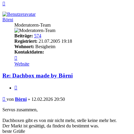
Nach
oben
Börni
Moderatoren-Team
Beiträge:
574
Registriert:
21.07.2005 19:18
Wohnort:
Besigheim
Kontaktdaten:
Kontaktdaten
von
Website
Börni
Re: Dachbox made by Börni
Zitieren
Beitrag
von
Börni
»
12.02.2026 20:50
Servus zusammen,
Dachboxen gibt es von mir nicht mehr, stelle keine mehr her.
Der Markt ist gesättigt, da findest du bestimmt was.
beste Grüße