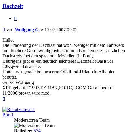
Dachzelt
Zitieren
Beitrag
von
Wolfgang G.
»
15.07.2007 09:02
Hallo.
Die Erhoehung der Dachlast hat wohl weniger mit dem Fahrwerk
fuer hoehere Geschwindigkeiten zu tun als mit einer zusaetzlichen
Dachstrebe bei den spaeteren Modellen (lt. Ford).
Uebrigens gibt es ein deutlich leichteres Dachzelt (Oasis),ca.
20Kg+Schlafsaecke.
Hatten wir gerade bei unserem Off-Raod-Urlaub in Albanien
benutzt.
Gruss. Wolfgang
XPII,gebaut 7/1997,EZ 11/97,SOHC, ICOM Gasanlage seit
11/2006,brown wire mod.
Nach
oben
Börni
Moderatoren-Team
Beiträge:
574