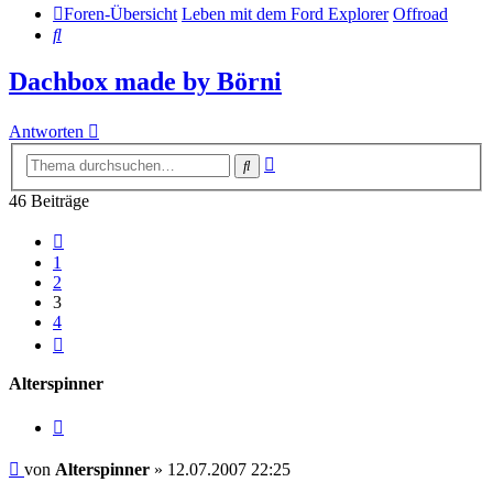
Foren-Übersicht
Leben mit dem Ford Explorer
Offroad
Suche
Dachbox made by Börni
Antworten
Erweiterte
Suche
Suche
46 Beiträge
Vorherige
1
2
3
4
Nächste
Alterspinner
Zitieren
Beitrag
von
Alterspinner
»
12.07.2007 22:25