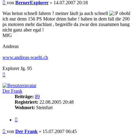
Beitrag
von
BernerExplorer
»
14.07.2007 20:18
Was heisst schnell fahren ? meiner läuft ja auch schnell
obohl
ich nur denn 156 PS Motor drinn habe ! haben in dem fall die 200
ps motoren mehr dachlast , begreiffe da zwar den zusammen hang
nicht ganz aber egal !
MfG
Andreas
www.andreas-waelti.ch
Explorer Jg. 95
Nach
oben
Der Frank
Beiträge:
89
Registriert:
22.08.2005 20:48
Wohnort:
Steinfurt
Zitieren
Beitrag
von
Der Frank
»
15.07.2007 06:45