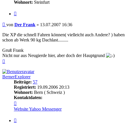
Wohnort:
Steinfurt
Zitieren
Beitrag
von
Der Frank
»
13.07.2007 16:36
Die XP die schnell Fahren können( vielleicht auch Andere? ) haben
schon ab Werk 90 kg Dachlast.........
Gruß Frank
Nicht nur aus Neugierde hier, aber doch der Hauptgrund
Nach
oben
BernerExplorer
Beiträge:
57
Registriert:
19.09.2006 20:13
Wohnort:
Bern ( Schweiz )
Kontaktdaten:
Kontaktdaten
von
Website
Yahoo Messenger
BernerExplorer
Zitieren