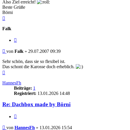
Also Ziel erreicht!
Beste Grüße
Börni
Nach
oben
Falk
Zitieren
Beitrag
von
Falk
»
29.07.2007 09:39
Sehr schön, dass sie so flexibel ist.
Das schont die Karosse doch erheblich.
Nach
oben
HannesFh
Beiträge:
1
Registriert:
13.01.2026 14:48
Re: Dachbox made by Börni
Zitieren
Beitrag
von
HannesFh
»
13.01.2026 15:54