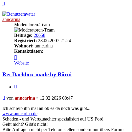
Nach
oben
anncarina
Moderatoren-Team
Beiträge:
20658
Registriert:
28.06.2007 21:24
Wohnort:
anncarina
Kontaktdaten:
Kontaktdaten
von
Website
anncarina
Re: Dachbox made by Börni
Zitieren
Beitrag
von
anncarina
»
12.02.2026 08:47
Ich schreib ihn mal an ob es da noch was gibt...
www.anncarina.de
Schaden.- und Wertgutachter spezialisiert auf US Ford.
Geht nicht? Gibt's nicht!
Bitte Anfragen nicht per Telefon stellen sondern nur übers Forum.