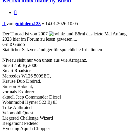
Re: Dachbox made by Börni
Zitieren
Beitrag
von
guidolenz123
»
14.01.2026 10:05
Der Thread ist von 2007
und Börni das letzte Mal Anfang
2023 hier im Forum zu lesen gewesen....
Gruß Guido
Stattlicher Satzverständiger für sprachliche Irritationen
Niveau sieht nur von unten aus wie Arroganz.
Smart 450 Bj 2000
Smart Roadster
Mercedes W126 500SEC,
Krause Duo Dreirad,
Simson Habicht,
vormals Explorer
aktuell Jeep Commander Diesel
Wohnmobil Hymer 522 Bj 83
Trike Anthrotech
Velomobil Quest
Liegerad Challenge Wizard
Bergamont Pedelec
Hyosung Aquila Chopper