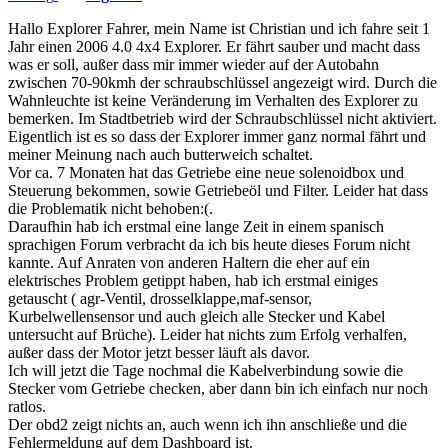
Hallo Explorer Fahrer, mein Name ist Christian und ich fahre seit 1
Jahr einen 2006 4.0 4x4 Explorer. Er fährt sauber und macht dass
was er soll, außer dass mir immer wieder auf der Autobahn
zwischen 70-90kmh der schraubschlüssel angezeigt wird. Durch die
Wahnleuchte ist keine Veränderung im Verhalten des Explorer zu
bemerken. Im Stadtbetrieb wird der Schraubschlüssel nicht aktiviert.
Eigentlich ist es so dass der Explorer immer ganz normal fährt und
meiner Meinung nach auch butterweich schaltet.
Vor ca. 7 Monaten hat das Getriebe eine neue solenoidbox und
Steuerung bekommen, sowie Getriebeöl und Filter. Leider hat dass
die Problematik nicht behoben:(.
Daraufhin hab ich erstmal eine lange Zeit in einem spanisch
sprachigen Forum verbracht da ich bis heute dieses Forum nicht
kannte. Auf Anraten von anderen Haltern die eher auf ein
elektrisches Problem getippt haben, hab ich erstmal einiges
getauscht ( agr-Ventil, drosselklappe,maf-sensor,
Kurbelwellensensor und auch gleich alle Stecker und Kabel
untersucht auf Brüche). Leider hat nichts zum Erfolg verhalfen,
außer dass der Motor jetzt besser läuft als davor.
Ich will jetzt die Tage nochmal die Kabelverbindung sowie die
Stecker vom Getriebe checken, aber dann bin ich einfach nur noch
ratlos.
Der obd2 zeigt nichts an, auch wenn ich ihn anschließe und die
Fehlermeldung auf dem Dashboard ist.