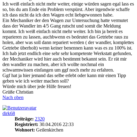
Ich weiß einfach nicht mehr weiter, einige würden sagen egal lass es
so, bis du am Ende ein Problem verspürst. Aber irgendwie schaffe
ich dass nicht da ich den Wagen echt liebgewonnen habe.
Ein Mechaniker der den Wagen zur Untersuchung hatte vermutet
dass der Wandler im 4/5 Gang rutscht und somit die Meldung
kommt. Ich weiß einfach nicht mehr weiter. Ich bin ja bereit es
reparieren zu lassen, auchbwenn es bedeutet das Getriebe raus zu
holen, aber was soll dann repariert werden ( der wandler, komplettes
Getriebe überholt) wenn keiner benennen kann was es zu 100% ist.
Ich hab jetzt endlich eine sehr sehr kompetente Werkstatt gefunden,
der Mechaniker wird hier auch bestimmt bekannt sein. Er rät mir
den wandler zu machen, aber ich wollte nochmal ein
schwarmwissen einfangen um ggf noch mehr zu erfahren.
Ggf hat ja hier jemand das selbe erlebt oder kann mir einen Tipp
geben wie ich weiter machen soll?
Würde mich über jede Hilfe freuen!
Grüße Christian
Nach oben
dirk68
Beiträge:
2320
Registriert:
30.04.2016 22:33
Wohnort:
Geilenkirchen