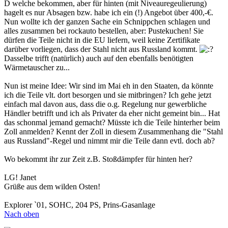
D welche bekommen, aber für hinten (mit Niveauregeulierung)
hagelt es nur Absagen bzw. habe ich ein (!) Angebot über 400,-€.
Nun wollte ich der ganzen Sache ein Schnippchen schlagen und
alles zusammen bei rockauto bestellen, aber: Pustekuchen! Sie
dürfen die Teile nicht in die EU liefern, weil keine Zertifikate
darüber vorliegen, dass der Stahl nicht aus Russland kommt.
Dasselbe trifft (natürlich) auch auf den ebenfalls benötigten
Wärmetauscher zu...
Nun ist meine Idee: Wir sind im Mai eh in den Staaten, da könnte
ich die Teile vlt. dort besorgen und sie mitbringen? Ich gehe jetzt
einfach mal davon aus, dass die o.g. Regelung nur gewerbliche
Händler betrifft und ich als Privater da eher nicht gemeint bin... Hat
das schonmal jemand gemacht? Müsste ich die Teile hinterher beim
Zoll anmelden? Kennt der Zoll in diesem Zusammenhang die "Stahl
aus Russland"-Regel und nimmt mir die Teile dann evtl. doch ab?
Wo bekommt ihr zur Zeit z.B. Stoßdämpfer für hinten her?
LG! Janet
Grüße aus dem wilden Osten!
Explorer `01, SOHC, 204 PS, Prins-Gasanlage
Nach oben