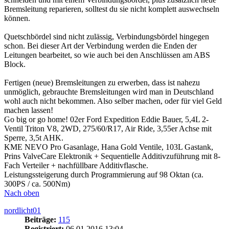
Bremsleitung reparieren, solltest du sie nicht komplett auswechseln
können.
Quetschbördel sind nicht zulässig, Verbindungsbördel hingegen
schon. Bei dieser Art der Verbindung werden die Enden der
Leitungen bearbeitet, so wie auch bei den Anschlüssen am ABS
Block.
Fertigen (neue) Bremsleitungen zu erwerben, dass ist nahezu
unmöglich, gebrauchte Bremsleitungen wird man in Deutschland
wohl auch nicht bekommen. Also selber machen, oder für viel Geld
machen lassen!
Go big or go home! 02er Ford Expedition Eddie Bauer, 5,4L 2-
Ventil Triton V8, 2WD, 275/60/R17, Air Ride, 3,55er Achse mit
Sperre, 3,5t AHK.
KME NEVO Pro Gasanlage, Hana Gold Ventile, 103L Gastank,
Prins ValveCare Elektronik + Sequentielle Additivzuführung mit 8-
Fach Verteiler + nachfüllbare Additivflasche.
Leistungssteigerung durch Programmierung auf 98 Oktan (ca.
300PS / ca. 500Nm)
Nach oben
nordlicht01
Beiträge:
115
Registriert:
06.01.2016 13:04