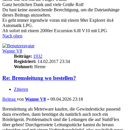
Ganz herzlichen Dank und viele Grüße Rolf
Du hast keine ausreichende Berechtigung, um die Dateianhänge
dieses Beitrags anzusehen.
Es geht immer irgendwie voran mit einem 98er Explorer 4x4
Automatik LPG.
Ab sofort mit einem 2000er Excursion 6.8l V10 mit LPG
Nach oben
Wanne V8
Beiträge:
1932
Registriert:
14.02.2017 23:34
Wohnort:
Herne
Re: Bremsleitung wo bestellen?
Zitieren
Beitrag
von
Wanne V8
»
09.04.2026 23:18
Bremsleitung als Meterware kaufen, die Gewindestücke passend
dazu erwerben, dann benötigst du natürlich auch noch ein
Bördelgerät. Problematisch sind die Leitungen die auf StahlFlex
über gehen! Durchgerostete Leitungsstücke kannst du heraus
schneiden und mit einem Verbindungsbördel, plus zusätzlich neue