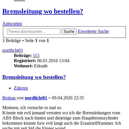
Bremsleitung wo bestellen?
Antworten
Erweiterte Suche
Suche
3 Beiträge • Seite
1
von
1
nordlicht01
Beiträge:
115
Registriert:
06.01.2016 13:04
Wohnort:
Erkrath
Bremsleitung wo bestellen?
Zitieren
Beitrag
von
nordlicht01
»
09.04.2026 22:35
Moinsen, ich versuche es mal so.
Könnte mir evtl jemand verraten wo ich die Bremsleitungen vom
ABS Block nach hinten und diejenige zum Hauptbremszylinder
bekommen könnte bzw evtl langt auch die ErsatzteilNummer. Ich
suche mir seit Std die Finger wund.