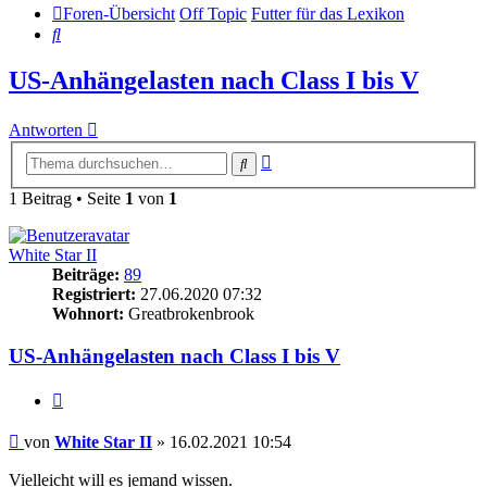
Foren-Übersicht
Off Topic
Futter für das Lexikon
Suche
US-Anhängelasten nach Class I bis V
Antworten
Erweiterte
Suche
Suche
1 Beitrag • Seite
1
von
1
White Star II
Beiträge:
89
Registriert:
27.06.2020 07:32
Wohnort:
Greatbrokenbrook
US-Anhängelasten nach Class I bis V
Zitieren
Beitrag
von
White Star II
»
16.02.2021 10:54
Vielleicht will es jemand wissen.