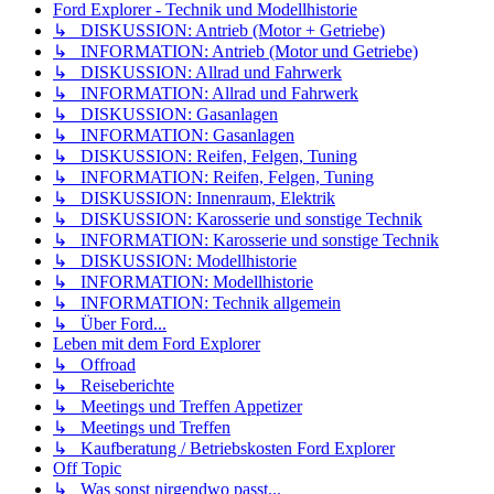
Ford Explorer - Technik und Modellhistorie
↳ DISKUSSION: Antrieb (Motor + Getriebe)
↳ INFORMATION: Antrieb (Motor und Getriebe)
↳ DISKUSSION: Allrad und Fahrwerk
↳ INFORMATION: Allrad und Fahrwerk
↳ DISKUSSION: Gasanlagen
↳ INFORMATION: Gasanlagen
↳ DISKUSSION: Reifen, Felgen, Tuning
↳ INFORMATION: Reifen, Felgen, Tuning
↳ DISKUSSION: Innenraum, Elektrik
↳ DISKUSSION: Karosserie und sonstige Technik
↳ INFORMATION: Karosserie und sonstige Technik
↳ DISKUSSION: Modellhistorie
↳ INFORMATION: Modellhistorie
↳ INFORMATION: Technik allgemein
↳ Über Ford...
Leben mit dem Ford Explorer
↳ Offroad
↳ Reiseberichte
↳ Meetings und Treffen Appetizer
↳ Meetings und Treffen
↳ Kaufberatung / Betriebskosten Ford Explorer
Off Topic
↳ Was sonst nirgendwo passt...