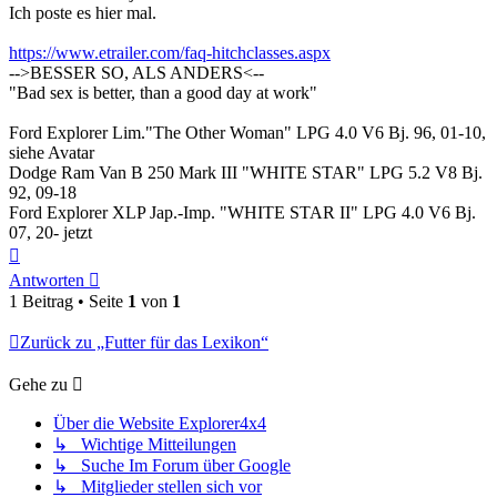
Ich poste es hier mal.
https://www.etrailer.com/faq-hitchclasses.aspx
-->BESSER SO, ALS ANDERS<--
"Bad sex is better, than a good day at work"
Ford Explorer Lim."The Other Woman" LPG 4.0 V6 Bj. 96, 01-10,
siehe Avatar
Dodge Ram Van B 250 Mark III "WHITE STAR" LPG 5.2 V8 Bj.
92, 09-18
Ford Explorer XLP Jap.-Imp. "WHITE STAR II" LPG 4.0 V6 Bj.
07, 20- jetzt
Nach
oben
Antworten
1 Beitrag • Seite
1
von
1
Zurück zu „Futter für das Lexikon“
Gehe zu
Über die Website Explorer4x4
↳ Wichtige Mitteilungen
↳ Suche Im Forum über Google
↳ Mitglieder stellen sich vor