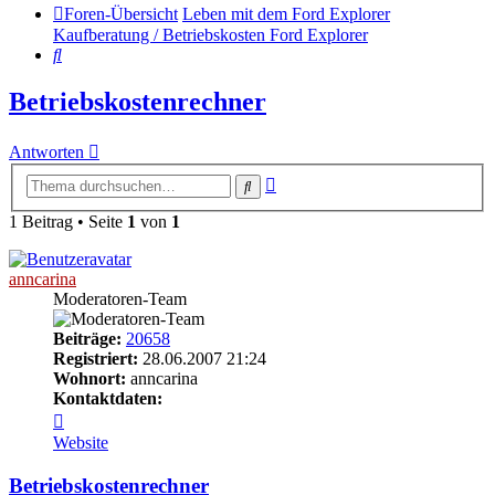
Foren-Übersicht
Leben mit dem Ford Explorer
Kaufberatung / Betriebskosten Ford Explorer
Suche
Betriebskostenrechner
Antworten
Erweiterte
Suche
Suche
1 Beitrag • Seite
1
von
1
anncarina
Moderatoren-Team
Beiträge:
20658
Registriert:
28.06.2007 21:24
Wohnort:
anncarina
Kontaktdaten:
Kontaktdaten
von
Website
anncarina
Betriebskostenrechner