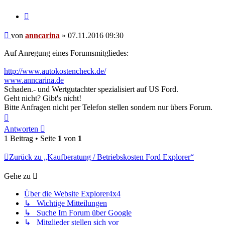
Zitieren
Beitrag
von
anncarina
»
07.11.2016 09:30
Auf Anregung eines Forumsmitgliedes:
http://www.autokostencheck.de/
www.anncarina.de
Schaden.- und Wertgutachter spezialisiert auf US Ford.
Geht nicht? Gibt's nicht!
Bitte Anfragen nicht per Telefon stellen sondern nur übers Forum.
Nach
oben
Antworten
1 Beitrag • Seite
1
von
1
Zurück zu „Kaufberatung / Betriebskosten Ford Explorer“
Gehe zu
Über die Website Explorer4x4
↳ Wichtige Mitteilungen
↳ Suche Im Forum über Google
↳ Mitglieder stellen sich vor