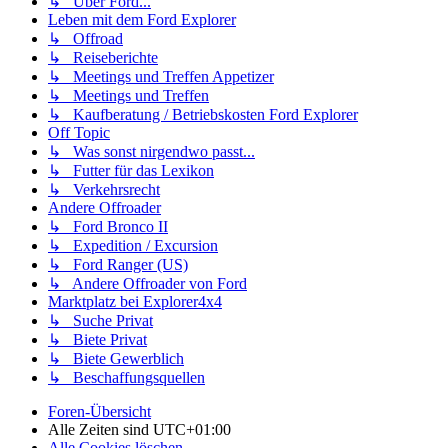
↳ Über Ford...
Leben mit dem Ford Explorer
↳ Offroad
↳ Reiseberichte
↳ Meetings und Treffen Appetizer
↳ Meetings und Treffen
↳ Kaufberatung / Betriebskosten Ford Explorer
Off Topic
↳ Was sonst nirgendwo passt...
↳ Futter für das Lexikon
↳ Verkehrsrecht
Andere Offroader
↳ Ford Bronco II
↳ Expedition / Excursion
↳ Ford Ranger (US)
↳ Andere Offroader von Ford
Marktplatz bei Explorer4x4
↳ Suche Privat
↳ Biete Privat
↳ Biete Gewerblich
↳ Beschaffungsquellen
Foren-Übersicht
Alle Zeiten sind
UTC+01:00
Alle Cookies löschen