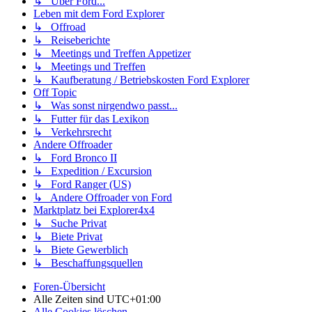
↳ Über Ford...
Leben mit dem Ford Explorer
↳ Offroad
↳ Reiseberichte
↳ Meetings und Treffen Appetizer
↳ Meetings und Treffen
↳ Kaufberatung / Betriebskosten Ford Explorer
Off Topic
↳ Was sonst nirgendwo passt...
↳ Futter für das Lexikon
↳ Verkehrsrecht
Andere Offroader
↳ Ford Bronco II
↳ Expedition / Excursion
↳ Ford Ranger (US)
↳ Andere Offroader von Ford
Marktplatz bei Explorer4x4
↳ Suche Privat
↳ Biete Privat
↳ Biete Gewerblich
↳ Beschaffungsquellen
Foren-Übersicht
Alle Zeiten sind
UTC+01:00
Alle Cookies löschen