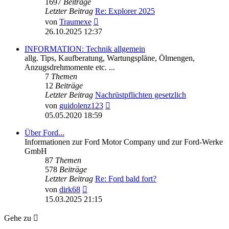
1697
Beiträge
Letzter Beitrag
Re: Explorer 2025
Neuester
von
Traumexe
Beitrag
26.10.2025 12:37
INFORMATION: Technik allgemein
allg. Tips, Kaufberatung, Wartungspläne, Ölmengen,
Anzugsdrehmomente etc. ...
7
Themen
12
Beiträge
Letzter Beitrag
Nachrüstpflichten gesetzlich
Neuester
von
guidolenz123
Beitrag
05.05.2020 18:59
Über Ford...
Informationen zur Ford Motor Company und zur Ford-Werke
GmbH
87
Themen
578
Beiträge
Letzter Beitrag
Re: Ford bald fort?
Neuester
von
dirk68
Beitrag
15.03.2025 21:15
Gehe zu