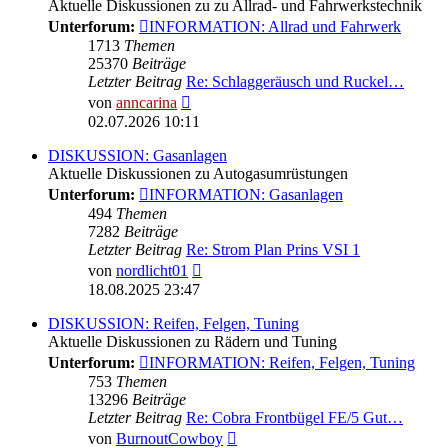
Aktuelle Diskussionen zu zu Allrad- und Fahrwerkstechnik
Unterforum:
INFORMATION: Allrad und Fahrwerk
1713
Themen
25370
Beiträge
Letzter Beitrag
Re: Schlaggeräusch und Ruckel…
Neuester
von
anncarina
Beitrag
02.07.2026 10:11
DISKUSSION: Gasanlagen
Aktuelle Diskussionen zu Autogasumrüstungen
Unterforum:
INFORMATION: Gasanlagen
494
Themen
7282
Beiträge
Letzter Beitrag
Re: Strom Plan Prins VSI 1
Neuester
von
nordlicht01
Beitrag
18.08.2025 23:47
DISKUSSION: Reifen, Felgen, Tuning
Aktuelle Diskussionen zu Rädern und Tuning
Unterforum:
INFORMATION: Reifen, Felgen, Tuning
753
Themen
13296
Beiträge
Letzter Beitrag
Re: Cobra Frontbügel FE/5 Gut…
Neuester
von
BurnoutCowboy