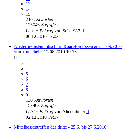
13
14
15
210
Antworten
175046
Zugriffe
Letzter Beitrag
von
Sebi1987
06.12.2010 18:03
Niederhreinstammtisch im Roadstop Essen am 11.09.2010
von
xpmichel
»
15.08.2010 10:53
1
…
5
6
7
8
9
130
Antworten
153403
Zugriffe
Letzter Beitrag
von
Alterspinner
02.12.2010 19:57
Mittelhessentreffen das dritte - 25.6. bis 27.6.2010