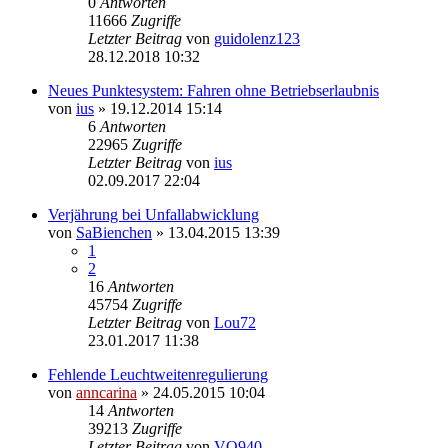
0
Antworten
11666
Zugriffe
Letzter Beitrag
von
guidolenz123
28.12.2018 10:32
Neues Punktesystem: Fahren ohne Betriebserlaubnis
von
ius
»
19.12.2014 15:14
6
Antworten
22965
Zugriffe
Letzter Beitrag
von
ius
02.09.2017 22:04
Verjährung bei Unfallabwicklung
von
SaBienchen
»
13.04.2015 13:39
1
2
16
Antworten
45754
Zugriffe
Letzter Beitrag
von
Lou72
23.01.2017 11:38
Fehlende Leuchtweitenregulierung
von
anncarina
»
24.05.2015 10:04
14
Antworten
39213
Zugriffe
Letzter Beitrag
von
VO940