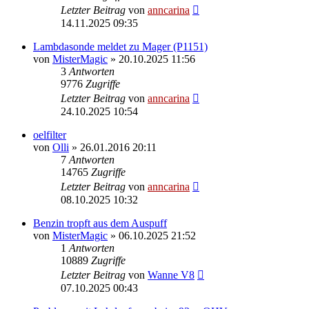
Letzter Beitrag
von
anncarina
14.11.2025 09:35
Lambdasonde meldet zu Mager (P1151)
von
MisterMagic
»
20.10.2025 11:56
3
Antworten
9776
Zugriffe
Letzter Beitrag
von
anncarina
24.10.2025 10:54
oelfilter
von
Olli
»
26.01.2016 20:11
7
Antworten
14765
Zugriffe
Letzter Beitrag
von
anncarina
08.10.2025 10:32
Benzin tropft aus dem Auspuff
von
MisterMagic
»
06.10.2025 21:52
1
Antworten
10889
Zugriffe
Letzter Beitrag
von
Wanne V8
07.10.2025 00:43