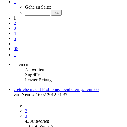
Seite
1
Gehe zu Seite:
von
66
1
2
3
4
5
…
66
Nächste
Themen
Antworten
Zugriffe
Letzter Beitrag
Getriebe macht Probleme; revidieren ja/nein ???
von
Nene
»
16.02.2012 21:37
1
2
3
43
Antworten
116756
Zugriffe