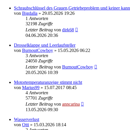
Schraubschlüssel des Grauen,Getriebeproblem und keiner kann 
von
Bigdalla
»
29.05.2026 19:26
1
Antworten
32198
Zugriffe
Letzter Beitrag
von
dirk68
04.06.2026 20:36
Drosselklappe und Leerlaufsteller
von
BurnoutCowboy
»
15.05.2026 06:22
3
Antworten
24050
Zugriffe
Letzter Beitrag
von
BurnoutCowboy
20.05.2026 10:39
Motortemperaturanzeige stimmt nicht
von
Marius99
»
15.07.2017 08:45
4
Antworten
57701
Zugriffe
Letzter Beitrag
von
anncarina
13.05.2026 09:30
Wasserverlust
von
Otti
»
15.03.2026 18:14
2
Antworten