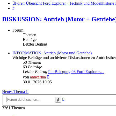
Foren-Übersicht
Ford Explorer - Technik und Modellhistorie
Suche
DISKUSSION: Antrieb (Motor + Getriebe
Forum
Themen
Beiträge
Letzter Beitrag
INFORMATION: Antrieb (Motor und Getriebe)
Wichtige Beiträge und archivierte Diskussionen zu Antriebsth
50
Themen
69
Beiträge
Letzter Beitrag
Pin Belegung 93 Ford Explorer…
Neuester
von
anncarina
Beitrag
30.01.2026 10:05
Neues Thema
Erweiterte
Suche
Suche
3261 Themen