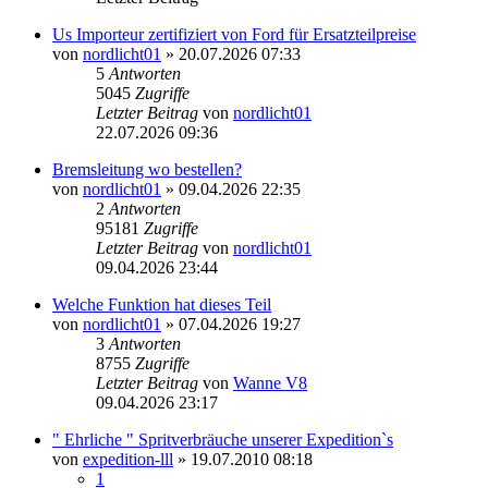
Us Importeur zertifiziert von Ford für Ersatzteilpreise
von
nordlicht01
»
20.07.2026 07:33
5
Antworten
5045
Zugriffe
Letzter Beitrag
von
nordlicht01
22.07.2026 09:36
Bremsleitung wo bestellen?
von
nordlicht01
»
09.04.2026 22:35
2
Antworten
95181
Zugriffe
Letzter Beitrag
von
nordlicht01
09.04.2026 23:44
Welche Funktion hat dieses Teil
von
nordlicht01
»
07.04.2026 19:27
3
Antworten
8755
Zugriffe
Letzter Beitrag
von
Wanne V8
09.04.2026 23:17
" Ehrliche " Spritverbräuche unserer Expedition`s
von
expedition-lll
»
19.07.2010 08:18
1