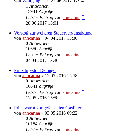
von
Wolfgang G.
»
27.06.2017 17:14
1
Antworten
15941
Zugriffe
Letzter Beitrag
von
anncarina
28.06.2017 13:01
Vorstoß zur weiteren Steuervergünstigung
von
anncarina
»
04.04.2017 13:36
0
Antworten
10650
Zugriffe
Letzter Beitrag
von
anncarina
04.04.2017 13:36
Prins Injektor Reiniger
von
anncarina
»
12.05.2016 15:58
0
Antworten
16641
Zugriffe
Letzter Beitrag
von
anncarina
12.05.2016 15:58
Prins warnt vor gefälschten Gasfiltern
von
anncarina
»
03.05.2016 09:22
0
Antworten
16184
Zugriffe
Letzter Beitrag
von
anncarina