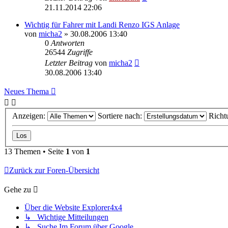
21.11.2014 22:06
Wichtig für Fahrer mit Landi Renzo IGS Anlage
von
micha2
»
30.08.2006 13:40
0
Antworten
26544
Zugriffe
Letzter Beitrag
von
micha2
30.08.2006 13:40
Neues Thema
Anzeigen:
Sortiere nach:
Richt
13 Themen • Seite
1
von
1
Zurück zur Foren-Übersicht
Gehe zu
Über die Website Explorer4x4
↳ Wichtige Mitteilungen
↳ Suche Im Forum über Google