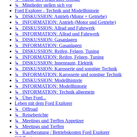
↳ Mitglieder stellen sich vor
Ford Explorer - Technik und Modellhistorie
↳ DISKUSSION: Antrieb (Motor + Getriebe)
↳ INFORMATION: Antrieb (Motor und Getriebe)
↳ DISKUSSION: Allrad und Fahrwerk
↳ INFORMATION: Allrad und Fahrwerk
↳ DISKUSSION: Gasanlagen
↳ INFORMATION: Gasanlagen
↳ DISKUSSION: Reifen, Felgen, Tuning
↳ INFORMATION: Reifen, Felgen, Tuning
↳ DISKUSSION: Innenraum, Elektrik
↳ DISKUSSION: Karosserie und sonstige Technik
↳ INFORMATION: Karosserie und sonstige Technik
↳ DISKUSSION: Modellhistorie
↳ INFORMATION: Modellhistorie
↳ INFORMATION: Technik allgemein
↳ Über Ford...
Leben mit dem Ford Explorer
↳ Offroad
↳ Reiseberichte
↳ Meetings und Treffen Appetizer
↳ Meetings und Treffen
↳ Kaufberatung / Betriebskosten Ford Explorer