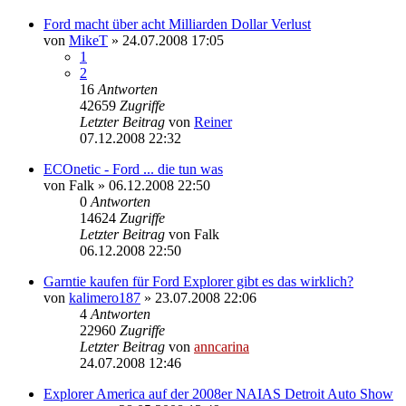
Ford macht über acht Milliarden Dollar Verlust
von
MikeT
»
24.07.2008 17:05
1
2
16
Antworten
42659
Zugriffe
Letzter Beitrag
von
Reiner
07.12.2008 22:32
ECOnetic - Ford ... die tun was
von
Falk
»
06.12.2008 22:50
0
Antworten
14624
Zugriffe
Letzter Beitrag
von
Falk
06.12.2008 22:50
Garntie kaufen für Ford Explorer gibt es das wirklich?
von
kalimero187
»
23.07.2008 22:06
4
Antworten
22960
Zugriffe
Letzter Beitrag
von
anncarina
24.07.2008 12:46
Explorer America auf der 2008er NAIAS Detroit Auto Show