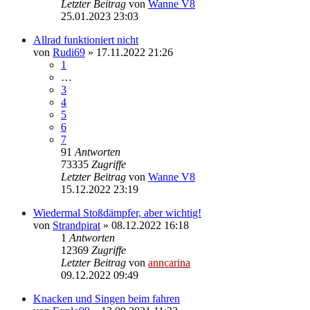
Letzter Beitrag
von
Wanne V8
25.01.2023 23:03
Allrad funktioniert nicht
von
Rudi69
»
17.11.2022 21:26
1
…
3
4
5
6
7
91
Antworten
73335
Zugriffe
Letzter Beitrag
von
Wanne V8
15.12.2022 23:19
Wiedermal Stoßdämpfer, aber wichtig!
von
Strandpirat
»
08.12.2022 16:18
1
Antworten
12369
Zugriffe
Letzter Beitrag
von
anncarina
09.12.2022 09:49
Knacken und Singen beim fahren