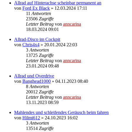
Allrad auf Hinterachse scheinbar permanent an
von
Ford Ex Black
»
12.03.2024 17:11
11
Antworten
23506
Zugriffe
Letzter Beitrag
von
anncarina
18.03.2024 09:01
Allrad-Disco im Cockpit
von
Chris4x4
»
20.01.2024 22:03
3
Antworten
13725
Zugriffe
Letzter Beitrag
von
anncarina
23.01.2024 09:48
Allrad und Overdrive
von
Banghead1000
»
04.11.2023 08:40
8
Antworten
20012
Zugriffe
Letzter Beitrag
von
anncarina
13.11.2023 08:59
Mahlendes und schleifendes Geräusch beim fahren
von
Hilmi612
»
24.10.2023 16:02
3
Antworten
13514
Zugriffe