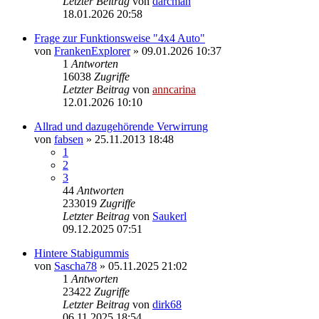
Letzter Beitrag
von
darcman
18.01.2026 20:58
Frage zur Funktionsweise "4x4 Auto"
von
FrankenExplorer
»
09.01.2026 10:37
1
Antworten
16038
Zugriffe
Letzter Beitrag
von
anncarina
12.01.2026 10:10
Allrad und dazugehörende Verwirrung
von
fabsen
»
25.11.2013 18:48
1
2
3
44
Antworten
233019
Zugriffe
Letzter Beitrag
von
Saukerl
09.12.2025 07:51
Hintere Stabigummis
von
Sascha78
»
05.11.2025 21:02
1
Antworten
23422
Zugriffe
Letzter Beitrag
von
dirk68
06.11.2025 18:54