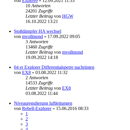
von
Explo99
»
12.09.2021 11:33
10
Antworten
24201
Zugriffe
Letzter Beitrag
von
HGW
16.10.2022 13:21
Stoßdämpfer HA wechsel
von
mvollmond
»
17.09.2022 09:05
3
Antworten
13460
Zugriffe
Letzter Beitrag
von
mvollmond
19.09.2022 14:18
04 er Explorer Differentialsperre nachrüsten
von
EX8
»
03.08.2022 11:32
2
Antworten
14533
Zugriffe
Letzter Beitrag
von
EX8
03.08.2022 11:44
Niveauregulierung luftleitungen
von
Rebell-Explorer
»
15.06.2016 08:33
1
2
3
4