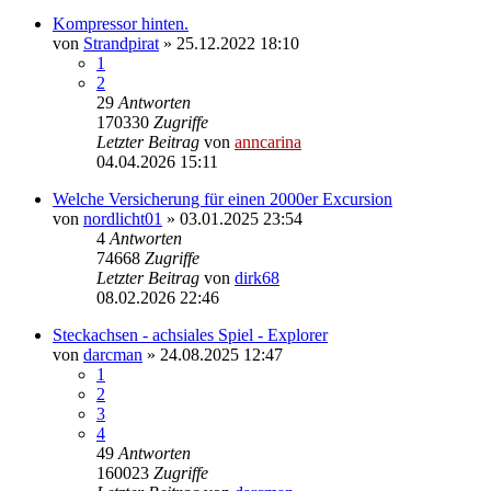
Kompressor hinten.
von
Strandpirat
»
25.12.2022 18:10
1
2
29
Antworten
170330
Zugriffe
Letzter Beitrag
von
anncarina
04.04.2026 15:11
Welche Versicherung für einen 2000er Excursion
von
nordlicht01
»
03.01.2025 23:54
4
Antworten
74668
Zugriffe
Letzter Beitrag
von
dirk68
08.02.2026 22:46
Steckachsen - achsiales Spiel - Explorer
von
darcman
»
24.08.2025 12:47
1
2
3
4
49
Antworten
160023
Zugriffe