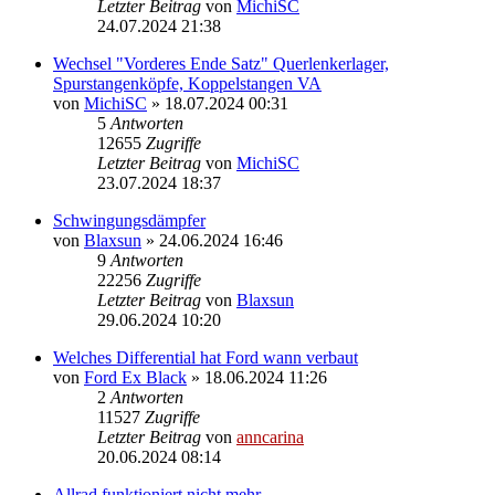
Letzter Beitrag
von
MichiSC
24.07.2024 21:38
Wechsel "Vorderes Ende Satz" Querlenkerlager,
Spurstangenköpfe, Koppelstangen VA
von
MichiSC
»
18.07.2024 00:31
5
Antworten
12655
Zugriffe
Letzter Beitrag
von
MichiSC
23.07.2024 18:37
Schwingungsdämpfer
von
Blaxsun
»
24.06.2024 16:46
9
Antworten
22256
Zugriffe
Letzter Beitrag
von
Blaxsun
29.06.2024 10:20
Welches Differential hat Ford wann verbaut
von
Ford Ex Black
»
18.06.2024 11:26
2
Antworten
11527
Zugriffe
Letzter Beitrag
von
anncarina
20.06.2024 08:14
Allrad funktioniert nicht mehr