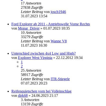
17
Antworten
27838
Zugriffe
Letzter Beitrag
von
josch1946
31.07.2023 13:54
Ford Explorer ab 2011 - Antriebswelle Vorne Rechts
von
Mopar_Driver
»
01.07.2023 10:35
10
Antworten
33279
Zugriffe
Letzter Beitrag
von
Wanne V8
11.07.2023 16:30
Unterschied zwischen 4x4 Low und High?
von
Explorer West Virginia
»
22.12.2012 19:34
1
2
25
Antworten
58917
Zugriffe
Letzter Beitrag
von
ITR-Stiegele
07.07.2023 20:23
Reifenquietschen vorn bei Volleinschlag
von
dirk68
»
24.06.2023 21:17
3
Antworten
13159
Zugriffe