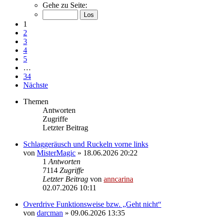
Gehe zu Seite:
1
2
3
4
5
…
34
Nächste
Themen
Antworten
Zugriffe
Letzter Beitrag
Schlaggeräusch und Ruckeln vorne links
von
MisterMagic
»
18.06.2026 20:22
1
Antworten
7114
Zugriffe
Letzter Beitrag
von
anncarina
02.07.2026 10:11
Overdrive Funktionsweise bzw. „Geht nicht“
von
darcman
»
09.06.2026 13:35