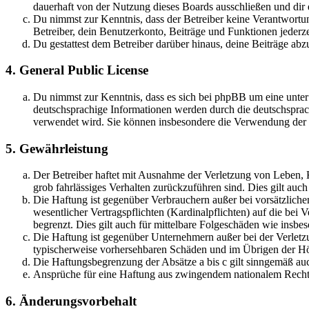
dauerhaft von der Nutzung dieses Boards ausschließen und dir e
Du nimmst zur Kenntnis, dass der Betreiber keine Verantwortung 
Betreiber, dein Benutzerkonto, Beiträge und Funktionen jederze
Du gestattest dem Betreiber darüber hinaus, deine Beiträge abz
4. General Public License
Du nimmst zur Kenntnis, dass es sich bei phpBB um eine unter
deutschsprachige Informationen werden durch die deutschsprac
verwendet wird. Sie können insbesondere die Verwendung der S
5. Gewährleistung
Der Betreiber haftet mit Ausnahme der Verletzung von Leben, Kö
grob fahrlässiges Verhalten zurückzuführen sind. Dies gilt au
Die Haftung ist gegenüber Verbrauchern außer bei vorsätzlich
wesentlicher Vertragspflichten (Kardinalpflichten) auf die be
begrenzt. Dies gilt auch für mittelbare Folgeschäden wie ins
Die Haftung ist gegenüber Unternehmern außer bei der Verletzu
typischerweise vorhersehbaren Schäden und im Übrigen der Höh
Die Haftungsbegrenzung der Absätze a bis c gilt sinngemäß auc
Ansprüche für eine Haftung aus zwingendem nationalem Recht 
6. Änderungsvorbehalt