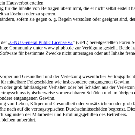
in Hausverbot erteilen.
für die Inhalte von Beiträgen übernimmt, die er nicht selbst erstellt 
it zu löschen oder zu sperren.
uändern, sofern sie gegen o. g. Regeln verstoßen oder geeignet sind, 
 der „
GNU General Public License v2
“ (GPL) bereitgestellten Foren
hige Community unter www.phpbb.de zur Verfügung gestellt. Beide hab
oftware für bestimmte Zwecke nicht untersagen oder auf Inhalte frem
rper und Gesundheit und der Verletzung wesentlicher Vertragspflichten
ch für mittelbare Folgeschäden wie insbesondere entgangenen Gewinn.
em oder grob fahrlässigem Verhalten oder bei Schäden aus der Verletz
i Vertragsschluss typischerweise vorhersehbaren Schäden und im übrigen
besondere entgangenen Gewinn.
ng von Leben, Körper und Gesundheit oder vorsätzlichem oder grob fah
e nach auf die vertragstypischen Durchschnittsschäden begrenzt. Dies
h zugunsten der Mitarbeiter und Erfüllungsgehilfen des Betreibers.
bleiben unberührt.