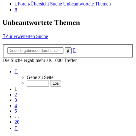
Foren-Übersicht
Suche
Unbeantwortete Themen
Suche
Unbeantwortete Themen
Zur erweiterten Suche
Erweiterte
Suche
Suche
Die Suche ergab mehr als 1000 Treffer
Seite
1
Gehe zu Seite:
von
20
1
2
3
4
5
…
20
Nächste