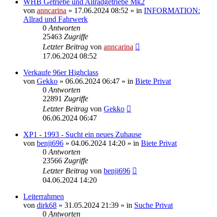
WHB Getriebe und Allradgetriebe Mk2
von
anncarina
»
17.06.2024 08:52
» in
INFORMATION:
Allrad und Fahrwerk
0
Antworten
25463
Zugriffe
Letzter Beitrag
von
anncarina
17.06.2024 08:52
Verkaufe 96er Highclass
von
Gekko
»
06.06.2024 06:47
» in
Biete Privat
0
Antworten
22891
Zugriffe
Letzter Beitrag
von
Gekko
06.06.2024 06:47
XP1 - 1993 - Sucht ein neues Zuhause
von
benji696
»
04.06.2024 14:20
» in
Biete Privat
0
Antworten
23566
Zugriffe
Letzter Beitrag
von
benji696
04.06.2024 14:20
Leiterrahmen
von
dirk68
»
31.05.2024 21:39
» in
Suche Privat
0
Antworten