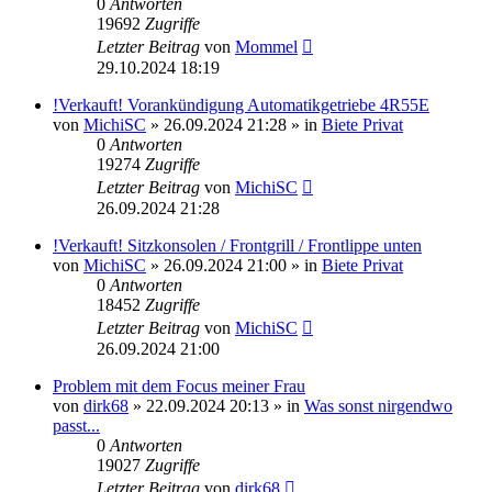
0
Antworten
19692
Zugriffe
Letzter Beitrag
von
Mommel
29.10.2024 18:19
!Verkauft! Vorankündigung Automatikgetriebe 4R55E
von
MichiSC
»
26.09.2024 21:28
» in
Biete Privat
0
Antworten
19274
Zugriffe
Letzter Beitrag
von
MichiSC
26.09.2024 21:28
!Verkauft! Sitzkonsolen / Frontgrill / Frontlippe unten
von
MichiSC
»
26.09.2024 21:00
» in
Biete Privat
0
Antworten
18452
Zugriffe
Letzter Beitrag
von
MichiSC
26.09.2024 21:00
Problem mit dem Focus meiner Frau
von
dirk68
»
22.09.2024 20:13
» in
Was sonst nirgendwo
passt...
0
Antworten
19027
Zugriffe
Letzter Beitrag
von
dirk68