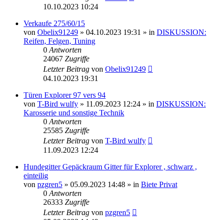
10.10.2023 10:24
Verkaufe 275/60/15
von
Obelix91249
»
04.10.2023 19:31
» in
DISKUSSION:
Reifen, Felgen, Tuning
0
Antworten
24067
Zugriffe
Letzter Beitrag
von
Obelix91249
04.10.2023 19:31
Türen Explorer 97 vers 94
von
T-Bird wulfy
»
11.09.2023 12:24
» in
DISKUSSION:
Karosserie und sonstige Technik
0
Antworten
25585
Zugriffe
Letzter Beitrag
von
T-Bird wulfy
11.09.2023 12:24
Hundegitter Gepäckraum Gitter für Explorer , schwarz ,
einteilig
von
pzgren5
»
05.09.2023 14:48
» in
Biete Privat
0
Antworten
26333
Zugriffe
Letzter Beitrag
von
pzgren5