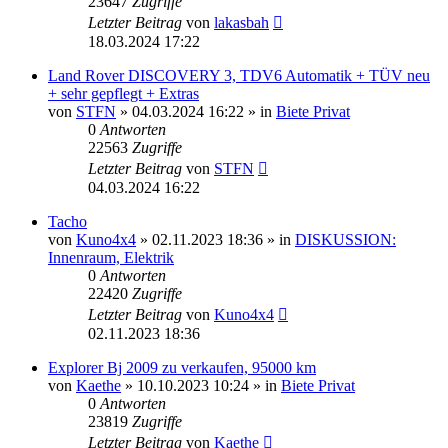
23647
Zugriffe
Letzter Beitrag
von
lakasbah
18.03.2024 17:22
Land Rover DISCOVERY 3, TDV6 Automatik + TÜV neu
+ sehr gepflegt + Extras
von
STFN
»
04.03.2024 16:22
» in
Biete Privat
0
Antworten
22563
Zugriffe
Letzter Beitrag
von
STFN
04.03.2024 16:22
Tacho
von
Kuno4x4
»
02.11.2023 18:36
» in
DISKUSSION:
Innenraum, Elektrik
0
Antworten
22420
Zugriffe
Letzter Beitrag
von
Kuno4x4
02.11.2023 18:36
Explorer Bj 2009 zu verkaufen, 95000 km
von
Kaethe
»
10.10.2023 10:24
» in
Biete Privat
0
Antworten
23819
Zugriffe
Letzter Beitrag
von
Kaethe