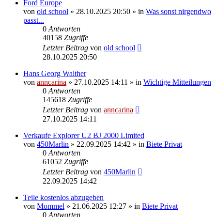
Ford Europe
von
old school
»
28.10.2025 20:50
» in
Was sonst nirgendwo
passt...
0
Antworten
40158
Zugriffe
Letzter Beitrag
von
old school
28.10.2025 20:50
Hans Georg Walther
von
anncarina
»
27.10.2025 14:11
» in
Wichtige Mitteilungen
0
Antworten
145618
Zugriffe
Letzter Beitrag
von
anncarina
27.10.2025 14:11
Verkaufe Explorer U2 BJ 2000 Limited
von
450Marlin
»
22.09.2025 14:42
» in
Biete Privat
0
Antworten
61052
Zugriffe
Letzter Beitrag
von
450Marlin
22.09.2025 14:42
Teile kostenlos abzugeben
von
Mommel
»
21.06.2025 12:27
» in
Biete Privat
0
Antworten