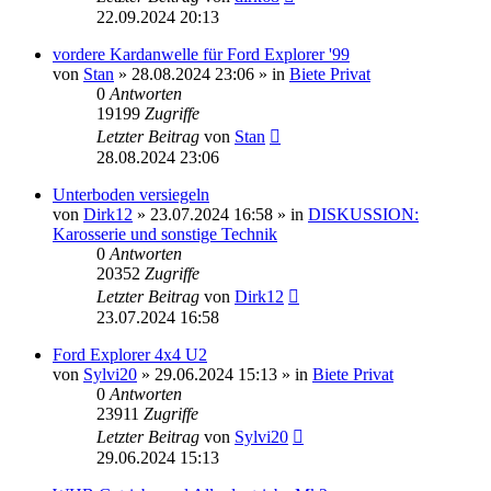
22.09.2024 20:13
vordere Kardanwelle für Ford Explorer '99
von
Stan
»
28.08.2024 23:06
» in
Biete Privat
0
Antworten
19199
Zugriffe
Letzter Beitrag
von
Stan
28.08.2024 23:06
Unterboden versiegeln
von
Dirk12
»
23.07.2024 16:58
» in
DISKUSSION:
Karosserie und sonstige Technik
0
Antworten
20352
Zugriffe
Letzter Beitrag
von
Dirk12
23.07.2024 16:58
Ford Explorer 4x4 U2
von
Sylvi20
»
29.06.2024 15:13
» in
Biete Privat
0
Antworten
23911
Zugriffe
Letzter Beitrag
von
Sylvi20
29.06.2024 15:13