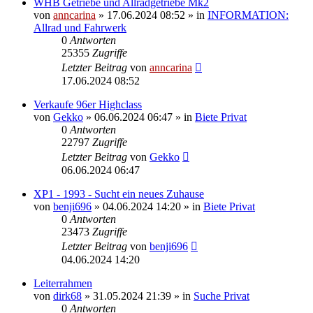
WHB Getriebe und Allradgetriebe Mk2
von
anncarina
»
17.06.2024 08:52
» in
INFORMATION:
Allrad und Fahrwerk
0
Antworten
25355
Zugriffe
Letzter Beitrag
von
anncarina
17.06.2024 08:52
Verkaufe 96er Highclass
von
Gekko
»
06.06.2024 06:47
» in
Biete Privat
0
Antworten
22797
Zugriffe
Letzter Beitrag
von
Gekko
06.06.2024 06:47
XP1 - 1993 - Sucht ein neues Zuhause
von
benji696
»
04.06.2024 14:20
» in
Biete Privat
0
Antworten
23473
Zugriffe
Letzter Beitrag
von
benji696
04.06.2024 14:20
Leiterrahmen
von
dirk68
»
31.05.2024 21:39
» in
Suche Privat
0
Antworten