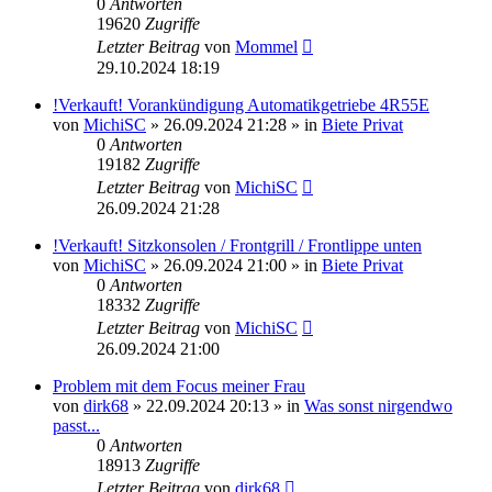
0
Antworten
19620
Zugriffe
Letzter Beitrag
von
Mommel
29.10.2024 18:19
!Verkauft! Vorankündigung Automatikgetriebe 4R55E
von
MichiSC
»
26.09.2024 21:28
» in
Biete Privat
0
Antworten
19182
Zugriffe
Letzter Beitrag
von
MichiSC
26.09.2024 21:28
!Verkauft! Sitzkonsolen / Frontgrill / Frontlippe unten
von
MichiSC
»
26.09.2024 21:00
» in
Biete Privat
0
Antworten
18332
Zugriffe
Letzter Beitrag
von
MichiSC
26.09.2024 21:00
Problem mit dem Focus meiner Frau
von
dirk68
»
22.09.2024 20:13
» in
Was sonst nirgendwo
passt...
0
Antworten
18913
Zugriffe
Letzter Beitrag
von
dirk68