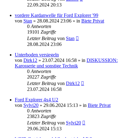
22.09.2024 20:13
vordere Kardanwelle für Ford Explorer '99
von
Stan
»
28.08.2024 23:06
» in
Biete Privat
0
Antworten
19101
Zugriffe
Letzter Beitrag
von
Stan
28.08.2024 23:06
Unterboden versiegeln
von
Dirk12
»
23.07.2024 16:58
» in
DISKUSSION:
Karosserie und sonstige Technik
0
Antworten
20227
Zugriffe
Letzter Beitrag
von
Dirk12
23.07.2024 16:58
Ford Explorer 4x4 U2
von
Sylvi20
»
29.06.2024 15:13
» in
Biete Privat
0
Antworten
23823
Zugriffe
Letzter Beitrag
von
Sylvi20
29.06.2024 15:13