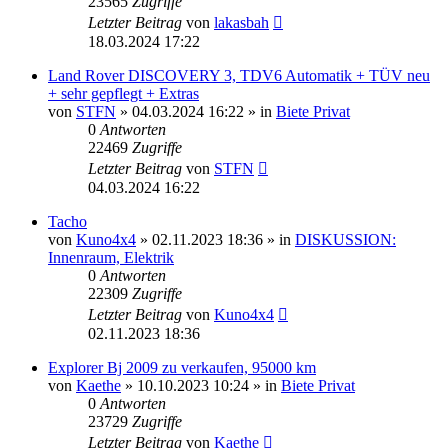
23565
Zugriffe
Letzter Beitrag
von
lakasbah
18.03.2024 17:22
Land Rover DISCOVERY 3, TDV6 Automatik + TÜV neu
+ sehr gepflegt + Extras
von
STFN
»
04.03.2024 16:22
» in
Biete Privat
0
Antworten
22469
Zugriffe
Letzter Beitrag
von
STFN
04.03.2024 16:22
Tacho
von
Kuno4x4
»
02.11.2023 18:36
» in
DISKUSSION:
Innenraum, Elektrik
0
Antworten
22309
Zugriffe
Letzter Beitrag
von
Kuno4x4
02.11.2023 18:36
Explorer Bj 2009 zu verkaufen, 95000 km
von
Kaethe
»
10.10.2023 10:24
» in
Biete Privat
0
Antworten
23729
Zugriffe
Letzter Beitrag
von
Kaethe