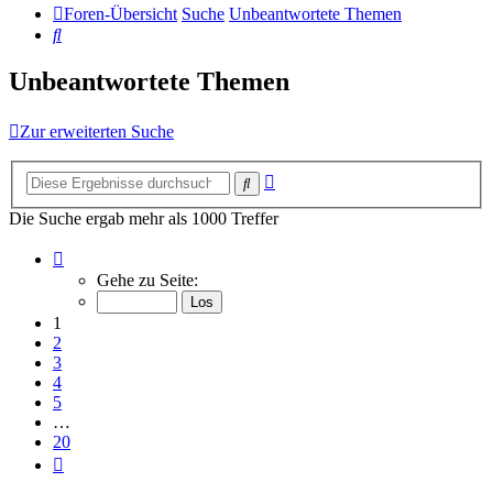
Foren-Übersicht
Suche
Unbeantwortete Themen
Suche
Unbeantwortete Themen
Zur erweiterten Suche
Erweiterte
Suche
Suche
Die Suche ergab mehr als 1000 Treffer
Seite
1
Gehe zu Seite:
von
20
1
2
3
4
5
…
20
Nächste