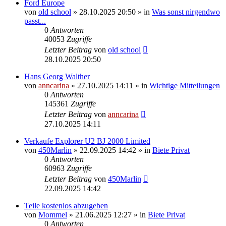
Ford Europe
von
old school
»
28.10.2025 20:50
» in
Was sonst nirgendwo
passt...
0
Antworten
40053
Zugriffe
Letzter Beitrag
von
old school
28.10.2025 20:50
Hans Georg Walther
von
anncarina
»
27.10.2025 14:11
» in
Wichtige Mitteilungen
0
Antworten
145361
Zugriffe
Letzter Beitrag
von
anncarina
27.10.2025 14:11
Verkaufe Explorer U2 BJ 2000 Limited
von
450Marlin
»
22.09.2025 14:42
» in
Biete Privat
0
Antworten
60963
Zugriffe
Letzter Beitrag
von
450Marlin
22.09.2025 14:42
Teile kostenlos abzugeben
von
Mommel
»
21.06.2025 12:27
» in
Biete Privat
0
Antworten