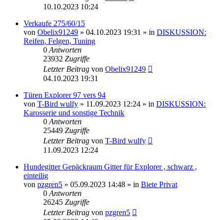
10.10.2023 10:24
Verkaufe 275/60/15
von
Obelix91249
»
04.10.2023 19:31
» in
DISKUSSION:
Reifen, Felgen, Tuning
0
Antworten
23932
Zugriffe
Letzter Beitrag
von
Obelix91249
04.10.2023 19:31
Türen Explorer 97 vers 94
von
T-Bird wulfy
»
11.09.2023 12:24
» in
DISKUSSION:
Karosserie und sonstige Technik
0
Antworten
25449
Zugriffe
Letzter Beitrag
von
T-Bird wulfy
11.09.2023 12:24
Hundegitter Gepäckraum Gitter für Explorer , schwarz ,
einteilig
von
pzgren5
»
05.09.2023 14:48
» in
Biete Privat
0
Antworten
26245
Zugriffe
Letzter Beitrag
von
pzgren5