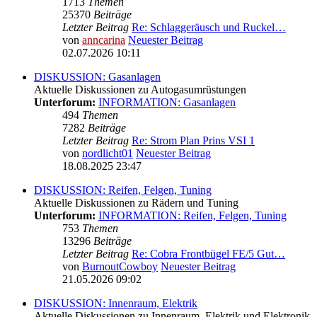
1713
Themen
25370
Beiträge
Letzter Beitrag
Re: Schlaggeräusch und Ruckel…
von
anncarina
Neuester Beitrag
02.07.2026 10:11
DISKUSSION: Gasanlagen
Aktuelle Diskussionen zu Autogasumrüstungen
Unterforum:
INFORMATION: Gasanlagen
494
Themen
7282
Beiträge
Letzter Beitrag
Re: Strom Plan Prins VSI 1
von
nordlicht01
Neuester Beitrag
18.08.2025 23:47
DISKUSSION: Reifen, Felgen, Tuning
Aktuelle Diskussionen zu Rädern und Tuning
Unterforum:
INFORMATION: Reifen, Felgen, Tuning
753
Themen
13296
Beiträge
Letzter Beitrag
Re: Cobra Frontbügel FE/5 Gut…
von
BurnoutCowboy
Neuester Beitrag
21.05.2026 09:02
DISKUSSION: Innenraum, Elektrik
Aktuelle Diskussionen zu Innenraum, Elektrik und Elektronik