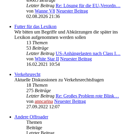
49665
Beiträge
Letzter Beitrag
Re: Lösung für die EU‑Verordn…
von
Wanne V8
Neuester Beitrag
02.08.2026 21:36
Futter für das Lexikon
Wir bitten um Begriffe und Abkürzungen die später ins
Lexikon aufgenommen werden sollen
13
Themen
53
Beiträge
Letzter Beitrag
US-Anhängelasten nach Class I…
von
White Star II
Neuester Beitrag
16.02.2021 10:54
Verkehrsrecht
Aktuelle Diskussionen zu Verkehrsrechtsfragen
18
Themen
275
Beiträge
Letzter Beitrag
Re: Großes Problem rote Blink…
von
anncarina
Neuester Beitrag
27.09.2022 12:07
Andere Offroader
Themen
Beiträge
Letzter Beitrag