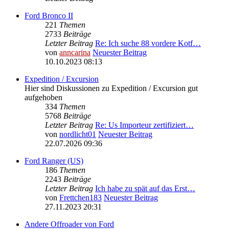
Ford Bronco II
221
Themen
2733
Beiträge
Letzter Beitrag
Re: Ich suche 88 vordere Kotf…
von
anncarina
Neuester Beitrag
10.10.2023 08:13
Expedition / Excursion
Hier sind Diskussionen zu Expedition / Excursion gut
aufgehoben
334
Themen
5768
Beiträge
Letzter Beitrag
Re: Us Importeur zertifiziert…
von
nordlicht01
Neuester Beitrag
22.07.2026 09:36
Ford Ranger (US)
186
Themen
2243
Beiträge
Letzter Beitrag
Ich habe zu spät auf das Erst…
von
Frettchen183
Neuester Beitrag
27.11.2023 20:31
Andere Offroader von Ford