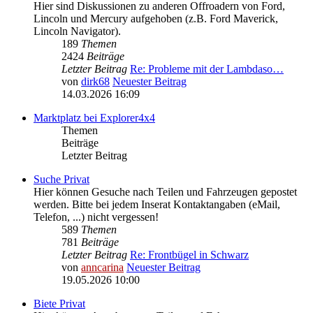
Hier sind Diskussionen zu anderen Offroadern von Ford,
Lincoln und Mercury aufgehoben (z.B. Ford Maverick,
Lincoln Navigator).
189
Themen
2424
Beiträge
Letzter Beitrag
Re: Probleme mit der Lambdaso…
von
dirk68
Neuester Beitrag
14.03.2026 16:09
Marktplatz bei Explorer4x4
Themen
Beiträge
Letzter Beitrag
Suche Privat
Hier können Gesuche nach Teilen und Fahrzeugen gepostet
werden. Bitte bei jedem Inserat Kontaktangaben (eMail,
Telefon, ...) nicht vergessen!
589
Themen
781
Beiträge
Letzter Beitrag
Re: Frontbügel in Schwarz
von
anncarina
Neuester Beitrag
19.05.2026 10:00
Biete Privat