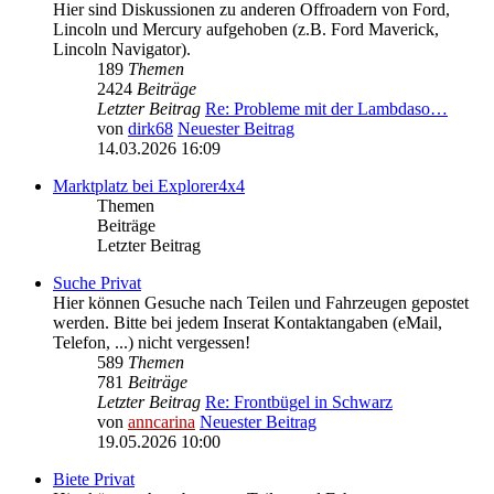
Hier sind Diskussionen zu anderen Offroadern von Ford,
Lincoln und Mercury aufgehoben (z.B. Ford Maverick,
Lincoln Navigator).
189
Themen
2424
Beiträge
Letzter Beitrag
Re: Probleme mit der Lambdaso…
von
dirk68
Neuester Beitrag
14.03.2026 16:09
Marktplatz bei Explorer4x4
Themen
Beiträge
Letzter Beitrag
Suche Privat
Hier können Gesuche nach Teilen und Fahrzeugen gepostet
werden. Bitte bei jedem Inserat Kontaktangaben (eMail,
Telefon, ...) nicht vergessen!
589
Themen
781
Beiträge
Letzter Beitrag
Re: Frontbügel in Schwarz
von
anncarina
Neuester Beitrag
19.05.2026 10:00
Biete Privat