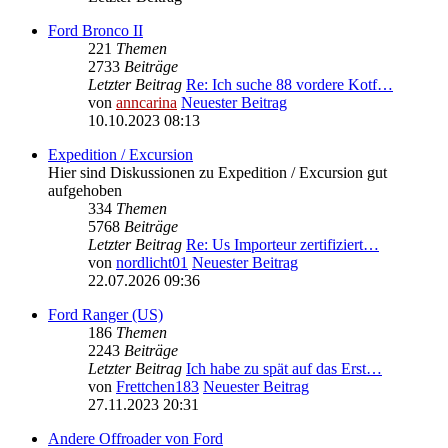
Ford Bronco II
221
Themen
2733
Beiträge
Letzter Beitrag
Re: Ich suche 88 vordere Kotf…
von
anncarina
Neuester Beitrag
10.10.2023 08:13
Expedition / Excursion
Hier sind Diskussionen zu Expedition / Excursion gut
aufgehoben
334
Themen
5768
Beiträge
Letzter Beitrag
Re: Us Importeur zertifiziert…
von
nordlicht01
Neuester Beitrag
22.07.2026 09:36
Ford Ranger (US)
186
Themen
2243
Beiträge
Letzter Beitrag
Ich habe zu spät auf das Erst…
von
Frettchen183
Neuester Beitrag
27.11.2023 20:31
Andere Offroader von Ford