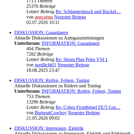
1713
Themen
25370
Beiträge
Letzter Beitrag
Re: Schlaggeräusch und Ruckel…
von
anncarina
Neuester Beitrag
02.07.2026 10:11
DISKUSSION: Gasanlagen
Aktuelle Diskussionen zu Autogasumrüstungen
Unterforum:
INFORMATION: Gasanlagen
494
Themen
7282
Beiträge
Letzter Beitrag
Re: Strom Plan Prins VSI 1
von
nordlicht01
Neuester Beitrag
18.08.2025 23:47
DISKUSSION: Reifen, Felgen, Tuning
Aktuelle Diskussionen zu Rädern und Tuning
Unterforum:
INFORMATION: Reifen, Felgen, Tuning
753
Themen
13296
Beiträge
Letzter Beitrag
Re: Cobra Frontbügel FE/5 Gut…
von
BurnoutCowboy
Neuester Beitrag
21.05.2026 09:02
DISKUSSION: Innenraum, Elektrik
Aktuelle Diskussionen zu Innenraum, Elektrik und Elektronik