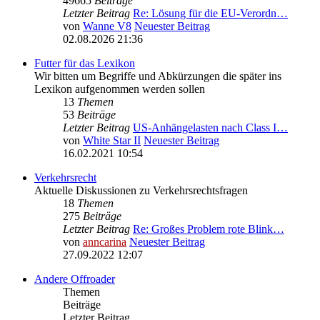
49665
Beiträge
Letzter Beitrag
Re: Lösung für die EU‑Verordn…
von
Wanne V8
Neuester Beitrag
02.08.2026 21:36
Futter für das Lexikon
Wir bitten um Begriffe und Abkürzungen die später ins
Lexikon aufgenommen werden sollen
13
Themen
53
Beiträge
Letzter Beitrag
US-Anhängelasten nach Class I…
von
White Star II
Neuester Beitrag
16.02.2021 10:54
Verkehrsrecht
Aktuelle Diskussionen zu Verkehrsrechtsfragen
18
Themen
275
Beiträge
Letzter Beitrag
Re: Großes Problem rote Blink…
von
anncarina
Neuester Beitrag
27.09.2022 12:07
Andere Offroader
Themen
Beiträge
Letzter Beitrag