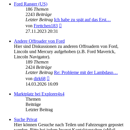
Ford Ranger (US)
186
Themen
2243
Beiträge
Letzter Beitrag
Ich habe zu spät auf das Erst…
Neuester
von
Frettchen183
Beitrag
27.11.2023 20:31
Andere Offroader von Ford
Hier sind Diskussionen zu anderen Offroadern von Ford,
Lincoln und Mercury aufgehoben (z.B. Ford Maverick,
Lincoln Navigator).
189
Themen
2424
Beiträge
Letzter Beitrag
Re: Probleme mit der Lambdaso…
Neuester
von
dirk68
Beitrag
14.03.2026 16:09
Marktplatz bei Explorer4x4
Themen
Beiträge
Letzter Beitrag
Suche Privat
Hier können Gesuche nach Teilen und Fahrzeugen gepostet
werden. Bitte bei jedem Inserat Kontaktangaben (eMail,