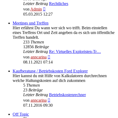
Letzter Beitrag
Rechtliches
Neuester
von
Admin
Beitrag
05.03.2015 12:27
Meetings und Treffen
Hier erfährst Du wann wer sich wo trifft. Beim einstellen
eines Treffens Ort und Zeit angeben da es sich um öffentliche
Treffen handelt.
233
Themen
12856
Beiträge
Letzter Beitrag
Re: Virtuelles Exploristen-Tr…
Neuester
von
anncarina
Beitrag
08.11.2021 07:14
Kaufberatung / Betriebskosten Ford Explorer
Hier kannst du mit Hilfe von Kalkulatoren durchrechnen
welche Haltungskosten auf dich zukommen
5
Themen
23
Beiträge
Letzter Beitrag
Betriebskostenrechner
Neuester
von
anncarina
Beitrag
07.11.2016 09:30
Off Topic