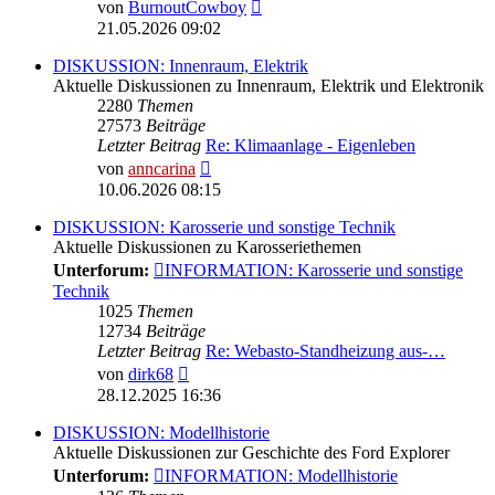
Neuester
von
BurnoutCowboy
Beitrag
21.05.2026 09:02
DISKUSSION: Innenraum, Elektrik
Aktuelle Diskussionen zu Innenraum, Elektrik und Elektronik
2280
Themen
27573
Beiträge
Letzter Beitrag
Re: Klimaanlage - Eigenleben
Neuester
von
anncarina
Beitrag
10.06.2026 08:15
DISKUSSION: Karosserie und sonstige Technik
Aktuelle Diskussionen zu Karosseriethemen
Unterforum:
INFORMATION: Karosserie und sonstige
Technik
1025
Themen
12734
Beiträge
Letzter Beitrag
Re: Webasto-Standheizung aus-…
Neuester
von
dirk68
Beitrag
28.12.2025 16:36
DISKUSSION: Modellhistorie
Aktuelle Diskussionen zur Geschichte des Ford Explorer
Unterforum:
INFORMATION: Modellhistorie