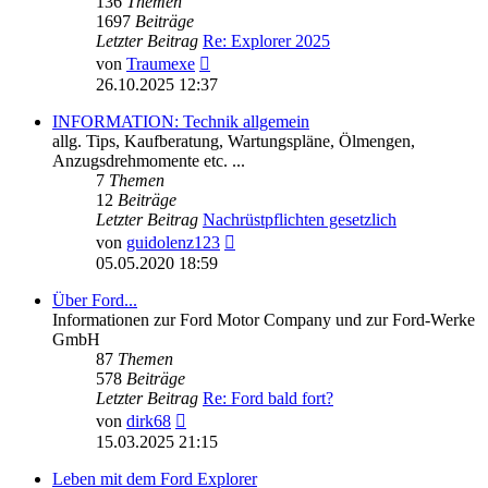
136
Themen
1697
Beiträge
Letzter Beitrag
Re: Explorer 2025
Neuester
von
Traumexe
Beitrag
26.10.2025 12:37
INFORMATION: Technik allgemein
allg. Tips, Kaufberatung, Wartungspläne, Ölmengen,
Anzugsdrehmomente etc. ...
7
Themen
12
Beiträge
Letzter Beitrag
Nachrüstpflichten gesetzlich
Neuester
von
guidolenz123
Beitrag
05.05.2020 18:59
Über Ford...
Informationen zur Ford Motor Company und zur Ford-Werke
GmbH
87
Themen
578
Beiträge
Letzter Beitrag
Re: Ford bald fort?
Neuester
von
dirk68
Beitrag
15.03.2025 21:15
Leben mit dem Ford Explorer