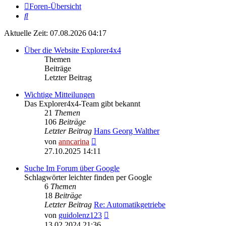
Foren-Übersicht
Suche
Aktuelle Zeit: 07.08.2026 04:17
Über die Website Explorer4x4
Themen
Beiträge
Letzter Beitrag
Wichtige Mitteilungen
Das Explorer4x4-Team gibt bekannt
21
Themen
106
Beiträge
Letzter Beitrag
Hans Georg Walther
Neuester
von
anncarina
Beitrag
27.10.2025 14:11
Suche Im Forum über Google
Schlagwörter leichter finden per Google
6
Themen
18
Beiträge
Letzter Beitrag
Re: Automatikgetriebe
Neuester
von
guidolenz123
Beitrag
13.02.2024 21:36