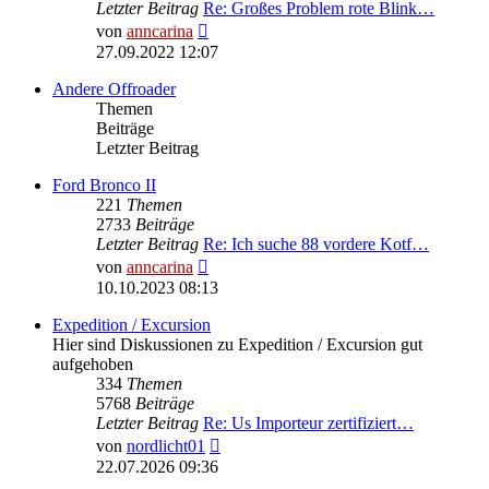
Letzter Beitrag
Re: Großes Problem rote Blink…
Neuester
von
anncarina
Beitrag
27.09.2022 12:07
Andere Offroader
Themen
Beiträge
Letzter Beitrag
Ford Bronco II
221
Themen
2733
Beiträge
Letzter Beitrag
Re: Ich suche 88 vordere Kotf…
Neuester
von
anncarina
Beitrag
10.10.2023 08:13
Expedition / Excursion
Hier sind Diskussionen zu Expedition / Excursion gut
aufgehoben
334
Themen
5768
Beiträge
Letzter Beitrag
Re: Us Importeur zertifiziert…
Neuester
von
nordlicht01
Beitrag
22.07.2026 09:36