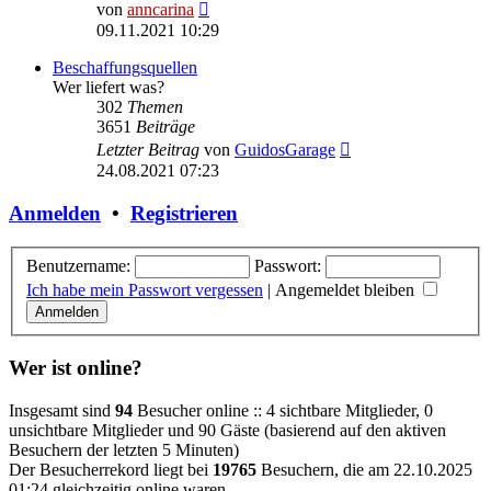
Neuester
von
anncarina
Beitrag
09.11.2021 10:29
Beschaffungsquellen
Wer liefert was?
302
Themen
3651
Beiträge
Neuester
Letzter Beitrag
von
GuidosGarage
Beitrag
24.08.2021 07:23
Anmelden
•
Registrieren
Benutzername:
Passwort:
Ich habe mein Passwort vergessen
|
Angemeldet bleiben
Wer ist online?
Insgesamt sind
94
Besucher online :: 4 sichtbare Mitglieder, 0
unsichtbare Mitglieder und 90 Gäste (basierend auf den aktiven
Besuchern der letzten 5 Minuten)
Der Besucherrekord liegt bei
19765
Besuchern, die am 22.10.2025
01:24 gleichzeitig online waren.