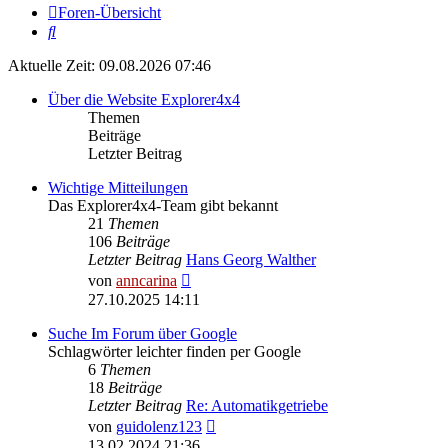
Foren-Übersicht
Suche
Aktuelle Zeit: 09.08.2026 07:46
Über die Website Explorer4x4
Themen
Beiträge
Letzter Beitrag
Wichtige Mitteilungen
Das Explorer4x4-Team gibt bekannt
21
Themen
106
Beiträge
Letzter Beitrag
Hans Georg Walther
Neuester
von
anncarina
Beitrag
27.10.2025 14:11
Suche Im Forum über Google
Schlagwörter leichter finden per Google
6
Themen
18
Beiträge
Letzter Beitrag
Re: Automatikgetriebe
Neuester
von
guidolenz123
Beitrag
13.02.2024 21:36