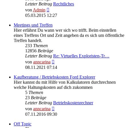
Letzter Beitrag
Rechtliches
Neuester
von
Admin
Beitrag
05.03.2015 12:27
Meetings und Treffen
Hier erfährst Du wann wer sich wo trifft. Beim einstellen
eines Treffens Ort und Zeit angeben da es sich um öffentliche
Treffen handelt.
233
Themen
12856
Beiträge
Letzter Beitrag
Re: Virtuelles Exploristen-Tr…
Neuester
von
anncarina
Beitrag
08.11.2021 07:14
Kaufberatung / Betriebskosten Ford Explorer
Hier kannst du mit Hilfe von Kalkulatoren durchrechnen
welche Haltungskosten auf dich zukommen
5
Themen
23
Beiträge
Letzter Beitrag
Betriebskostenrechner
Neuester
von
anncarina
Beitrag
07.11.2016 09:30
Off Topic