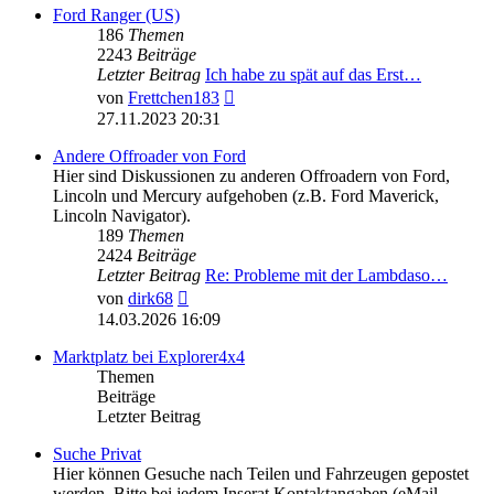
Ford Ranger (US)
186
Themen
2243
Beiträge
Letzter Beitrag
Ich habe zu spät auf das Erst…
Neuester
von
Frettchen183
Beitrag
27.11.2023 20:31
Andere Offroader von Ford
Hier sind Diskussionen zu anderen Offroadern von Ford,
Lincoln und Mercury aufgehoben (z.B. Ford Maverick,
Lincoln Navigator).
189
Themen
2424
Beiträge
Letzter Beitrag
Re: Probleme mit der Lambdaso…
Neuester
von
dirk68
Beitrag
14.03.2026 16:09
Marktplatz bei Explorer4x4
Themen
Beiträge
Letzter Beitrag
Suche Privat
Hier können Gesuche nach Teilen und Fahrzeugen gepostet
werden. Bitte bei jedem Inserat Kontaktangaben (eMail,