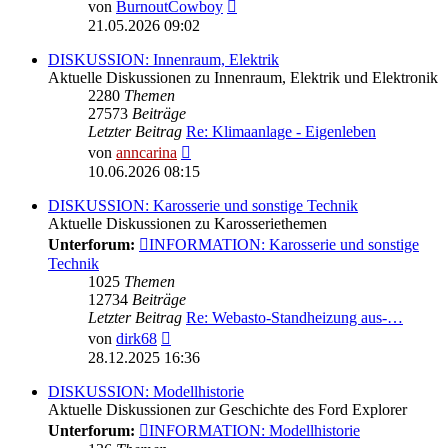
Neuester
von
BurnoutCowboy
Beitrag
21.05.2026 09:02
DISKUSSION: Innenraum, Elektrik
Aktuelle Diskussionen zu Innenraum, Elektrik und Elektronik
2280
Themen
27573
Beiträge
Letzter Beitrag
Re: Klimaanlage - Eigenleben
Neuester
von
anncarina
Beitrag
10.06.2026 08:15
DISKUSSION: Karosserie und sonstige Technik
Aktuelle Diskussionen zu Karosseriethemen
Unterforum:
INFORMATION: Karosserie und sonstige
Technik
1025
Themen
12734
Beiträge
Letzter Beitrag
Re: Webasto-Standheizung aus-…
Neuester
von
dirk68
Beitrag
28.12.2025 16:36
DISKUSSION: Modellhistorie
Aktuelle Diskussionen zur Geschichte des Ford Explorer
Unterforum:
INFORMATION: Modellhistorie