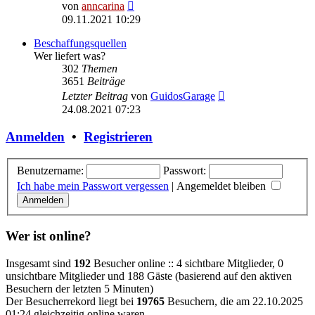
Neuester
von
anncarina
Beitrag
09.11.2021 10:29
Beschaffungsquellen
Wer liefert was?
302
Themen
3651
Beiträge
Neuester
Letzter Beitrag
von
GuidosGarage
Beitrag
24.08.2021 07:23
Anmelden
•
Registrieren
Benutzername:
Passwort:
Ich habe mein Passwort vergessen
|
Angemeldet bleiben
Wer ist online?
Insgesamt sind
192
Besucher online :: 4 sichtbare Mitglieder, 0
unsichtbare Mitglieder und 188 Gäste (basierend auf den aktiven
Besuchern der letzten 5 Minuten)
Der Besucherrekord liegt bei
19765
Besuchern, die am 22.10.2025
01:24 gleichzeitig online waren.