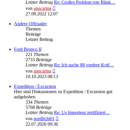
Letzter Beitrag
Re: Großes Problem rote Blink…
Neuester
von
anncarina
Beitrag
27.09.2022 12:07
Andere Offroader
Themen
Beiträge
Letzter Beitrag
Ford Bronco II
221
Themen
2733
Beiträge
Letzter Beitrag
Re: Ich suche 88 vordere Kotf…
Neuester
von
anncarina
Beitrag
10.10.2023 08:13
Expedition / Excursion
Hier sind Diskussionen zu Expedition / Excursion gut
aufgehoben
334
Themen
5768
Beiträge
Letzter Beitrag
Re: Us Importeur zertifiziert…
Neuester
von
nordlicht01
Beitrag
22.07.2026 09:36