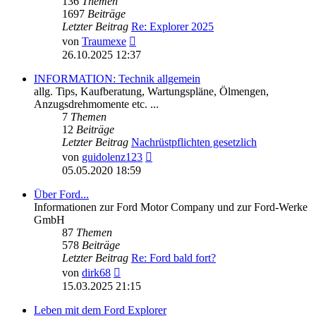
136
Themen
1697
Beiträge
Letzter Beitrag
Re: Explorer 2025
Neuester
von
Traumexe
Beitrag
26.10.2025 12:37
INFORMATION: Technik allgemein
allg. Tips, Kaufberatung, Wartungspläne, Ölmengen,
Anzugsdrehmomente etc. ...
7
Themen
12
Beiträge
Letzter Beitrag
Nachrüstpflichten gesetzlich
Neuester
von
guidolenz123
Beitrag
05.05.2020 18:59
Über Ford...
Informationen zur Ford Motor Company und zur Ford-Werke
GmbH
87
Themen
578
Beiträge
Letzter Beitrag
Re: Ford bald fort?
Neuester
von
dirk68
Beitrag
15.03.2025 21:15
Leben mit dem Ford Explorer