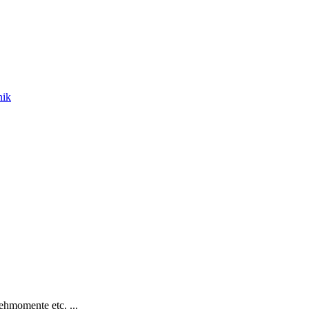
nik
hmomente etc. ...