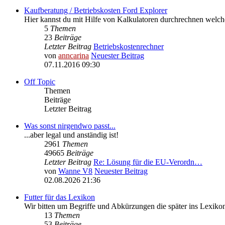
Kaufberatung / Betriebskosten Ford Explorer
Hier kannst du mit Hilfe von Kalkulatoren durchrechnen welc
5
Themen
23
Beiträge
Letzter Beitrag
Betriebskostenrechner
von
anncarina
Neuester Beitrag
07.11.2016 09:30
Off Topic
Themen
Beiträge
Letzter Beitrag
Was sonst nirgendwo passt...
...aber legal und anständig ist!
2961
Themen
49665
Beiträge
Letzter Beitrag
Re: Lösung für die EU‑Verordn…
von
Wanne V8
Neuester Beitrag
02.08.2026 21:36
Futter für das Lexikon
Wir bitten um Begriffe und Abkürzungen die später ins Lexik
13
Themen
53
Beiträge