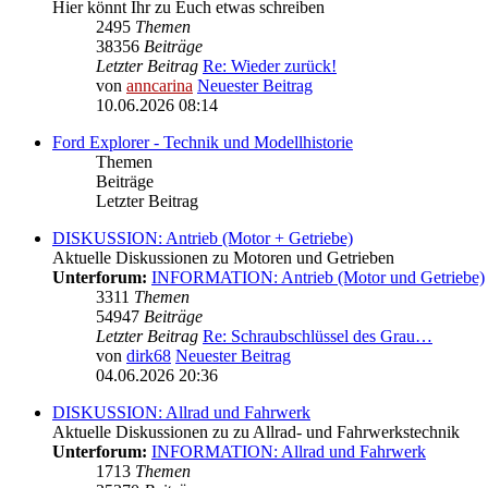
Hier könnt Ihr zu Euch etwas schreiben
2495
Themen
38356
Beiträge
Letzter Beitrag
Re: Wieder zurück!
von
anncarina
Neuester Beitrag
10.06.2026 08:14
Ford Explorer - Technik und Modellhistorie
Themen
Beiträge
Letzter Beitrag
DISKUSSION: Antrieb (Motor + Getriebe)
Aktuelle Diskussionen zu Motoren und Getrieben
Unterforum:
INFORMATION: Antrieb (Motor und Getriebe)
3311
Themen
54947
Beiträge
Letzter Beitrag
Re: Schraubschlüssel des Grau…
von
dirk68
Neuester Beitrag
04.06.2026 20:36
DISKUSSION: Allrad und Fahrwerk
Aktuelle Diskussionen zu zu Allrad- und Fahrwerkstechnik
Unterforum:
INFORMATION: Allrad und Fahrwerk
1713
Themen