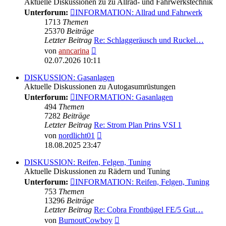
Aktuelle Diskussionen zu zu Allrad- und Fahrwerkstechnik
Unterforum:
INFORMATION: Allrad und Fahrwerk
1713
Themen
25370
Beiträge
Letzter Beitrag
Re: Schlaggeräusch und Ruckel…
Neuester
von
anncarina
Beitrag
02.07.2026 10:11
DISKUSSION: Gasanlagen
Aktuelle Diskussionen zu Autogasumrüstungen
Unterforum:
INFORMATION: Gasanlagen
494
Themen
7282
Beiträge
Letzter Beitrag
Re: Strom Plan Prins VSI 1
Neuester
von
nordlicht01
Beitrag
18.08.2025 23:47
DISKUSSION: Reifen, Felgen, Tuning
Aktuelle Diskussionen zu Rädern und Tuning
Unterforum:
INFORMATION: Reifen, Felgen, Tuning
753
Themen
13296
Beiträge
Letzter Beitrag
Re: Cobra Frontbügel FE/5 Gut…
Neuester
von
BurnoutCowboy