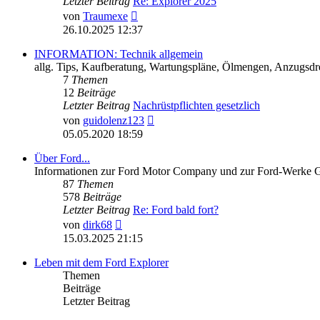
Letzter Beitrag
Re: Explorer 2025
Neuester
von
Traumexe
Beitrag
26.10.2025 12:37
INFORMATION: Technik allgemein
allg. Tips, Kaufberatung, Wartungspläne, Ölmengen, Anzugsdre
7
Themen
12
Beiträge
Letzter Beitrag
Nachrüstpflichten gesetzlich
Neuester
von
guidolenz123
Beitrag
05.05.2020 18:59
Über Ford...
Informationen zur Ford Motor Company und zur Ford-Werke
87
Themen
578
Beiträge
Letzter Beitrag
Re: Ford bald fort?
Neuester
von
dirk68
Beitrag
15.03.2025 21:15
Leben mit dem Ford Explorer
Themen
Beiträge
Letzter Beitrag