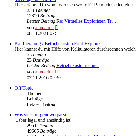
Hier erfährst Du wann wer sich wo trifft. Beim einstellen eines
233
Themen
12856
Beiträge
Letzter Beitrag
Re: Virtuelles Exploristen-Tr…
Neuester
von
anncarina
Beitrag
08.11.2021 07:14
Kaufberatung / Betriebskosten Ford Explorer
Hier kannst du mit Hilfe von Kalkulatoren durchrechnen welc
5
Themen
23
Beiträge
Letzter Beitrag
Betriebskostenrechner
Neuester
von
anncarina
Beitrag
07.11.2016 09:30
Off Topic
Themen
Beiträge
Letzter Beitrag
Was sonst nirgendwo passt...
...aber legal und anständig ist!
2961
Themen
49665
Beiträge