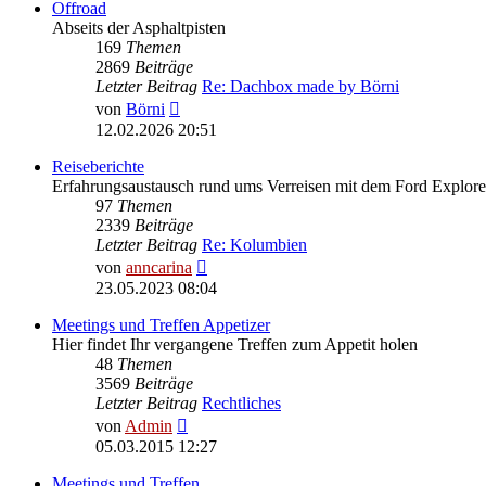
Offroad
Abseits der Asphaltpisten
169
Themen
2869
Beiträge
Letzter Beitrag
Re: Dachbox made by Börni
Neuester
von
Börni
Beitrag
12.02.2026 20:51
Reiseberichte
Erfahrungsaustausch rund ums Verreisen mit dem Ford Explore
97
Themen
2339
Beiträge
Letzter Beitrag
Re: Kolumbien
Neuester
von
anncarina
Beitrag
23.05.2023 08:04
Meetings und Treffen Appetizer
Hier findet Ihr vergangene Treffen zum Appetit holen
48
Themen
3569
Beiträge
Letzter Beitrag
Rechtliches
Neuester
von
Admin
Beitrag
05.03.2015 12:27
Meetings und Treffen