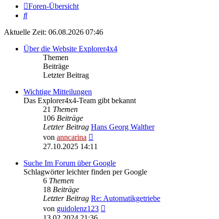
Foren-Übersicht
Suche
Aktuelle Zeit: 06.08.2026 07:46
Über die Website Explorer4x4
Themen
Beiträge
Letzter Beitrag
Wichtige Mitteilungen
Das Explorer4x4-Team gibt bekannt
21
Themen
106
Beiträge
Letzter Beitrag
Hans Georg Walther
Neuester
von
anncarina
Beitrag
27.10.2025 14:11
Suche Im Forum über Google
Schlagwörter leichter finden per Google
6
Themen
18
Beiträge
Letzter Beitrag
Re: Automatikgetriebe
Neuester
von
guidolenz123
Beitrag
13.02.2024 21:36