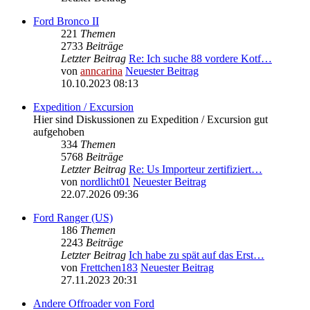
Ford Bronco II
221
Themen
2733
Beiträge
Letzter Beitrag
Re: Ich suche 88 vordere Kotf…
von
anncarina
Neuester Beitrag
10.10.2023 08:13
Expedition / Excursion
Hier sind Diskussionen zu Expedition / Excursion gut
aufgehoben
334
Themen
5768
Beiträge
Letzter Beitrag
Re: Us Importeur zertifiziert…
von
nordlicht01
Neuester Beitrag
22.07.2026 09:36
Ford Ranger (US)
186
Themen
2243
Beiträge
Letzter Beitrag
Ich habe zu spät auf das Erst…
von
Frettchen183
Neuester Beitrag
27.11.2023 20:31
Andere Offroader von Ford