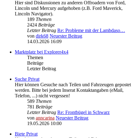
Hier sind Diskussionen zu anderen Offroadern von Ford,
Lincoln und Mercury aufgehoben (z.B. Ford Maverick,
Lincoln Navigator).
189
Themen
2424
Beiträge
Letzter Beitrag
Re: Probleme mit der Lambdaso…
von
dirk68
Neuester Beitrag
14.03.2026 16:09
Marktplatz bei Explorer4x4
Themen
Beiträge
Letzter Beitrag
Suche Privat
Hier können Gesuche nach Teilen und Fahrzeugen gepostet
werden. Bitte bei jedem Inserat Kontaktangaben (eMail,
Telefon, ...) nicht vergessen!
589
Themen
781
Beiträge
Letzter Beitrag
Re: Frontbügel in Schwarz
von
anncarina
Neuester Beitrag
19.05.2026 10:00
Biete Privat