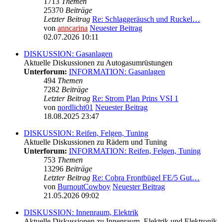
1713
Themen
25370
Beiträge
Letzter Beitrag
Re: Schlaggeräusch und Ruckel…
von
anncarina
Neuester Beitrag
02.07.2026 10:11
DISKUSSION: Gasanlagen
Aktuelle Diskussionen zu Autogasumrüstungen
Unterforum:
INFORMATION: Gasanlagen
494
Themen
7282
Beiträge
Letzter Beitrag
Re: Strom Plan Prins VSI 1
von
nordlicht01
Neuester Beitrag
18.08.2025 23:47
DISKUSSION: Reifen, Felgen, Tuning
Aktuelle Diskussionen zu Rädern und Tuning
Unterforum:
INFORMATION: Reifen, Felgen, Tuning
753
Themen
13296
Beiträge
Letzter Beitrag
Re: Cobra Frontbügel FE/5 Gut…
von
BurnoutCowboy
Neuester Beitrag
21.05.2026 09:02
DISKUSSION: Innenraum, Elektrik
Aktuelle Diskussionen zu Innenraum, Elektrik und Elektronik