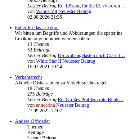
49665
Beiträge
Letzter Beitrag
Re: Lösung für die EU‑Verordn…
von
Wanne V8
Neuester Beitrag
02.08.2026 21:36
Futter für das Lexikon
Wir bitten um Begriffe und Abkürzungen die später ins
Lexikon aufgenommen werden sollen
13
Themen
53
Beiträge
Letzter Beitrag
US-Anhängelasten nach Class I…
von
White Star II
Neuester Beitrag
16.02.2021 10:54
Verkehrsrecht
Aktuelle Diskussionen zu Verkehrsrechtsfragen
18
Themen
275
Beiträge
Letzter Beitrag
Re: Großes Problem rote Blink…
von
anncarina
Neuester Beitrag
27.09.2022 12:07
Andere Offroader
Themen
Beiträge
Letzter Beitrag