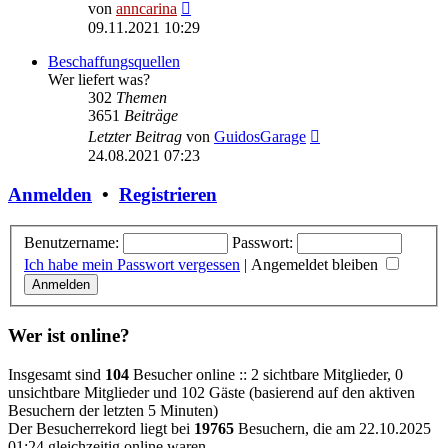
Neuester
von
anncarina
Beitrag
09.11.2021 10:29
Beschaffungsquellen
Wer liefert was?
302
Themen
3651
Beiträge
Neuester
Letzter Beitrag
von
GuidosGarage
Beitrag
24.08.2021 07:23
Anmelden
•
Registrieren
Benutzername:
Passwort:
Ich habe mein Passwort vergessen
|
Angemeldet bleiben
Wer ist online?
Insgesamt sind
104
Besucher online :: 2 sichtbare Mitglieder, 0
unsichtbare Mitglieder und 102 Gäste (basierend auf den aktiven
Besuchern der letzten 5 Minuten)
Der Besucherrekord liegt bei
19765
Besuchern, die am 22.10.2025
01:24 gleichzeitig online waren.