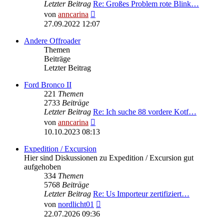
Letzter Beitrag
Re: Großes Problem rote Blink…
Neuester
von
anncarina
Beitrag
27.09.2022 12:07
Andere Offroader
Themen
Beiträge
Letzter Beitrag
Ford Bronco II
221
Themen
2733
Beiträge
Letzter Beitrag
Re: Ich suche 88 vordere Kotf…
Neuester
von
anncarina
Beitrag
10.10.2023 08:13
Expedition / Excursion
Hier sind Diskussionen zu Expedition / Excursion gut
aufgehoben
334
Themen
5768
Beiträge
Letzter Beitrag
Re: Us Importeur zertifiziert…
Neuester
von
nordlicht01
Beitrag
22.07.2026 09:36