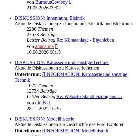
Neuester
von
BurnoutCowboy
Beitrag
21.05.2026 09:02
DISKUSSION: Innenraum, Elektrik
Aktuelle Diskussionen zu Innenraum, Elektrik und Elektronik
2280
Themen
27573
Beiträge
Letzter Beitrag
Re: Klimaanlage - Eigenleben
Neuester
von
anncarina
Beitrag
10.06.2026 08:15
DISKUSSION: Karosserie und sonstige Technik
Aktuelle Diskussionen zu Karosseriethemen
Unterforum:
INFORMATION: Karosserie und sonstige
Technik
1025
Themen
12734
Beiträge
Letzter Beitrag
Re: Webasto-Standheizung aus-…
Neuester
von
dirk68
Beitrag
28.12.2025 16:36
DISKUSSION: Modellhistorie
Aktuelle Diskussionen zur Geschichte des Ford Explorer
Unterforum:
INFORMATION: Modellhistorie