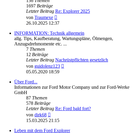
136
Themen
1697
Beiträge
Letzter Beitrag
Re: Explorer 2025
Neuester
von
Traumexe
Beitrag
26.10.2025 12:37
INFORMATION: Technik allgemein
allg. Tips, Kaufberatung, Wartungspläne, Ölmengen,
Anzugsdrehmomente etc. ...
7
Themen
12
Beiträge
Letzter Beitrag
Nachrüstpflichten gesetzlich
Neuester
von
guidolenz123
Beitrag
05.05.2020 18:59
Über Ford...
Informationen zur Ford Motor Company und zur Ford-Werke
GmbH
87
Themen
578
Beiträge
Letzter Beitrag
Re: Ford bald fort?
Neuester
von
dirk68
Beitrag
15.03.2025 21:15
Leben mit dem Ford Explorer