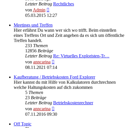
Letzter Beitrag
Rechtliches
Neuester
von
Admin
Beitrag
05.03.2015 12:27
Meetings und Treffen
Hier erfährst Du wann wer sich wo trifft. Beim einstellen
eines Treffens Ort und Zeit angeben da es sich um öffentliche
Treffen handelt.
233
Themen
12856
Beiträge
Letzter Beitrag
Re: Virtuelles Exploristen-Tr…
Neuester
von
anncarina
Beitrag
08.11.2021 07:14
Kaufberatung / Betriebskosten Ford Explorer
Hier kannst du mit Hilfe von Kalkulatoren durchrechnen
welche Haltungskosten auf dich zukommen
5
Themen
23
Beiträge
Letzter Beitrag
Betriebskostenrechner
Neuester
von
anncarina
Beitrag
07.11.2016 09:30
Off Topic