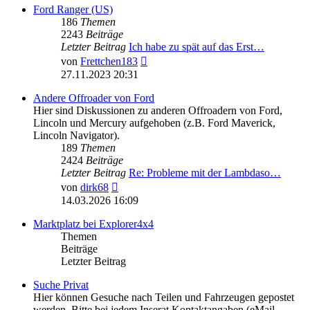
Ford Ranger (US)
186
Themen
2243
Beiträge
Letzter Beitrag
Ich habe zu spät auf das Erst…
Neuester
von
Frettchen183
Beitrag
27.11.2023 20:31
Andere Offroader von Ford
Hier sind Diskussionen zu anderen Offroadern von Ford,
Lincoln und Mercury aufgehoben (z.B. Ford Maverick,
Lincoln Navigator).
189
Themen
2424
Beiträge
Letzter Beitrag
Re: Probleme mit der Lambdaso…
Neuester
von
dirk68
Beitrag
14.03.2026 16:09
Marktplatz bei Explorer4x4
Themen
Beiträge
Letzter Beitrag
Suche Privat
Hier können Gesuche nach Teilen und Fahrzeugen gepostet
werden. Bitte bei jedem Inserat Kontaktangaben (eMail,