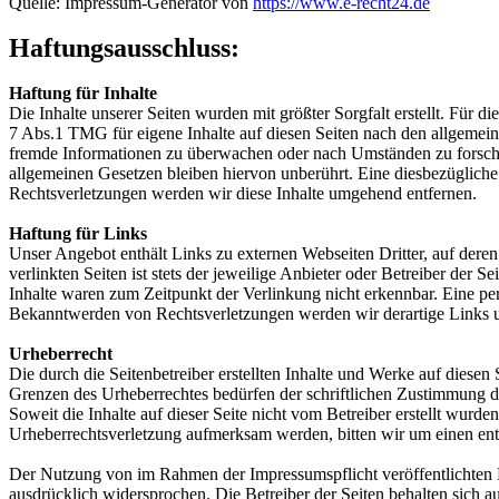
Quelle: Impressum-Generator von
https://www.e-recht24.de
Haftungsausschluss:
Haftung für Inhalte
Die Inhalte unserer Seiten wurden mit größter Sorgfalt erstellt. Für 
7 Abs.1 TMG für eigene Inhalte auf diesen Seiten nach den allgemeine
fremde Informationen zu überwachen oder nach Umständen zu forschen
allgemeinen Gesetzen bleiben hiervon unberührt. Eine diesbezüglich
Rechtsverletzungen werden wir diese Inhalte umgehend entfernen.
Haftung für Links
Unser Angebot enthält Links zu externen Webseiten Dritter, auf dere
verlinkten Seiten ist stets der jeweilige Anbieter oder Betreiber der
Inhalte waren zum Zeitpunkt der Verlinkung nicht erkennbar. Eine per
Bekanntwerden von Rechtsverletzungen werden wir derartige Links 
Urheberrecht
Die durch die Seitenbetreiber erstellten Inhalte und Werke auf diese
Grenzen des Urheberrechtes bedürfen der schriftlichen Zustimmung des
Soweit die Inhalte auf dieser Seite nicht vom Betreiber erstellt wurde
Urheberrechtsverletzung aufmerksam werden, bitten wir um einen en
Der Nutzung von im Rahmen der Impressumspflicht veröffentlichten K
ausdrücklich widersprochen. Die Betreiber der Seiten behalten sich 