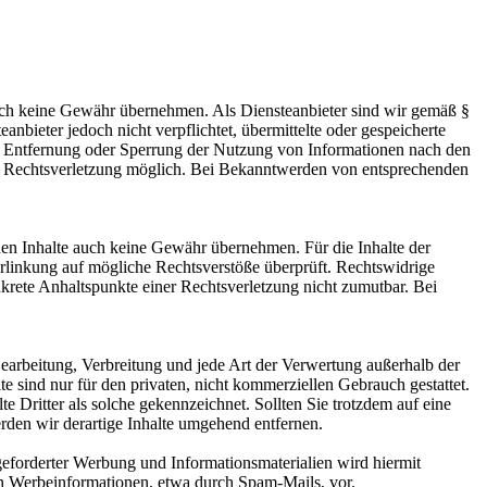
 jedoch keine Gewähr übernehmen. Als Diensteanbieter sind wir gemäß §
bieter jedoch nicht verpflichtet, übermittelte oder gespeicherte
ur Entfernung oder Sperrung der Nutzung von Informationen nach den
ten Rechtsverletzung möglich. Bei Bekanntwerden von entsprechenden
mden Inhalte auch keine Gewähr übernehmen. Für die Inhalte der
 Verlinkung auf mögliche Rechtsverstöße überprüft. Rechtswidrige
nkrete Anhaltspunkte einer Rechtsverletzung nicht zumutbar. Bei
 Bearbeitung, Verbreitung und jede Art der Verwertung außerhalb der
 sind nur für den privaten, nicht kommerziellen Gebrauch gestattet.
te Dritter als solche gekennzeichnet. Sollten Sie trotzdem auf eine
den wir derartige Inhalte umgehend entfernen.
eforderter Werbung und Informationsmaterialien wird hiermit
von Werbeinformationen, etwa durch Spam-Mails, vor.