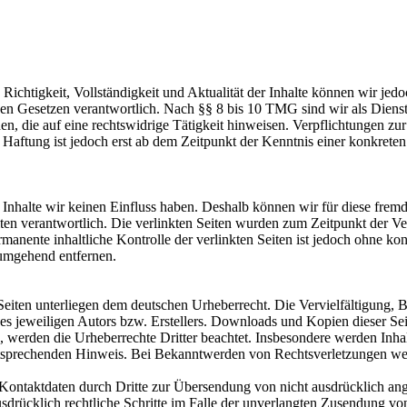
die Richtigkeit, Vollständigkeit und Aktualität der Inhalte können wir
n Gesetzen verantwortlich. Nach §§ 8 bis 10 TMG sind wir als Dienstean
, die auf eine rechtswidrige Tätigkeit hinweisen. Verpflichtungen z
e Haftung ist jedoch erst ab dem Zeitpunkt der Kenntnis einer konkre
n Inhalte wir keinen Einfluss haben. Deshalb können wir für diese fre
 Seiten verantwortlich. Die verlinkten Seiten wurden zum Zeitpunkt der
manente inhaltliche Kontrolle der verlinkten Seiten ist jedoch ohne ko
umgehend entfernen.
n Seiten unterliegen dem deutschen Urheberrecht. Die Vervielfältigung,
 jeweiligen Autors bzw. Erstellers. Downloads und Kopien dieser Seite
n, werden die Urheberrechte Dritter beachtet. Insbesondere werden Inhal
tsprechenden Hinweis. Bei Bekanntwerden von Rechtsverletzungen wer
ontaktdaten durch Dritte zur Übersendung von nicht ausdrücklich ang
ausdrücklich rechtliche Schritte im Falle der unverlangten Zusendung 